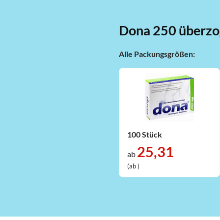
Dona 250 überzo
Alle Packungsgrößen:
100 Stück
25,31
ab
(ab )