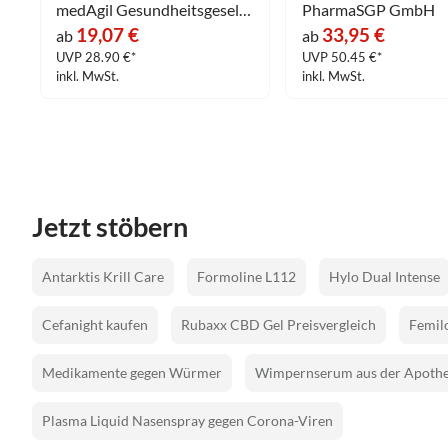
medAgil Gesundheitsgesellschaft mbH
PharmaSGP GmbH
19,07 €
33,95 €
ab
ab
UVP 28.90 €*
UVP 50.45 €*
inkl. MwSt.
inkl. MwSt.
Jetzt stöbern
Antarktis Krill Care
Formoline L112
Hylo Dual Intense
Cefanight kaufen
Rubaxx CBD Gel Preisvergleich
Femilo
Medikamente gegen Würmer
Wimpernserum aus der Apoth
Plasma Liquid Nasenspray gegen Corona-Viren