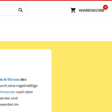
0
WARENKORB
en
Arthrose
des
Durch eine regelmäßige
chmerzen
nach dem
merzen und
chwerden im