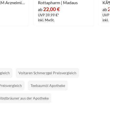
CHEPLAPHARM Arzneimittel GmbH
Rottapharm | Madaus
KÃ¶hle
22,00 €
29,7
ab
ab
UVP 39.99 €*
UVP 47.4
inkl. MwSt.
inkl. MwSt
gleich
Voltaren Schmerzgel Preisvergleich
Preisvergleich
Teebaumöl Apotheke
lbstbräuner aus der Apotheke