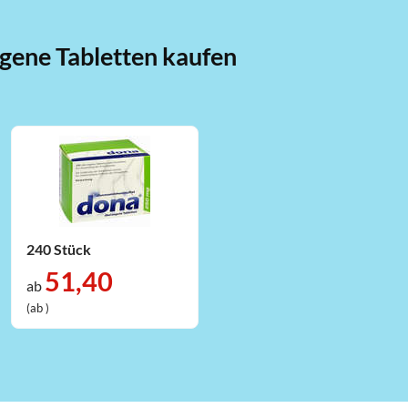
gene Tabletten kaufen
240 Stück
51,40
ab
(ab )