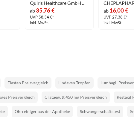
Quiris Healthcare GmbH & Co. KG
35,76 €
16,00 €
ab
ab
UVP 58.34 €*
UVP 27.38 €*
inkl. MwSt.
inkl. MwSt.
Elasten Preisvergleich
Lindaven Tropfen
Lumbagil Preisver
ges Preisvergleich
Crataegutt 450 mg Preisvergleich
Restaxil 
eke
Ohrreiniger aus der Apotheke
Schwangerschaftstest
Se