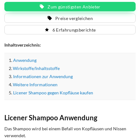
blockieren.
Zum günstigsten Anbieter
Nach 10 Minuten ist ein Wirkeintritt zu erwarten.
Preise vergleichen
Die Läuse ersticken, die Läuseeier trocknen aus und
sterben ab. Angewendet wird das Shampoo im
6 Erfahrungsberichte
trockenen Haar. Nasses Haar würde den Wirkstoff
zu stark verdünnen.
Inhaltsverzeichnis:
Anwendung
Wirkstoffe/Inhaltsstoffe
Informationen zur Anwendung
Weitere Informationen
Licener Shampoo gegen Kopfläuse kaufen
Licener Shampoo Anwendung
Das Shampoo wird bei einem Befall von Kopfläusen und Nissen
verwendet.