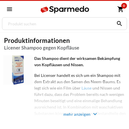
0
Produktinformationen
Licener Shampoo gegen Kopfläuse
Das Shampoo dient der wirksamen Bekämpfung
von Kopfläusen und Nissen.
Bei Licenser handelt es sich um ein Shampoo mit
dem Extrakt aus den Samen des Neem-Baums. Es
legt sich wie ein Film über
Läuse
und Nissen und
führt dazu, dass das Problem bereits nach wenigen
Minuten beseitigt und eine einmalige Behandlung
ausreichend ist. In Kombination mit waschaktiven
Substanzen können die wirksamen Bestandteile den
mehr anzeigen
Neem-Extraktes in die Atemöffnungen der
Läuse
eindringen und dort den Sauerstofftransport