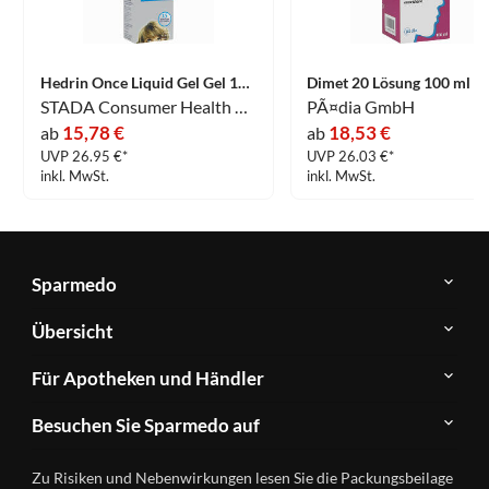
Hedrin Once Liquid Gel Gel 100 ml
Dimet 20 Lösung 100 ml
STADA Consumer Health Deutschland GmbH
PÃ¤dia GmbH
15,78 €
18,53 €
ab
ab
UVP 26.95 €*
UVP 26.03 €*
inkl. MwSt.
inkl. MwSt.
Sparmedo
Über
Übersicht
Sparmedo
Newsletter
Anwendungsgebiete
Für Apotheken und Händler
FAQ
Herstellerverzeichnis
Teilnahme
Kontakt
Produkte
Besuchen Sie Sparmedo auf
&
A-
Impressum
Registrierung
Z
Facebook
Datenschutz
Zu Risiken und Nebenwirkungen lesen Sie die Packungsbeilage
Händlerlogin
Ratgeber
Instagram