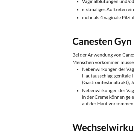
Vaginalblutungen und/od
erstmaliges Auftreten ei
mehr als 4 vaginale Pilzi
Canesten Gyn
Bei der Anwendung von Canes
Menschen vorkommen müsse
Nebenwirkungen der Vagi
Hautausschlag, genitale
(Gastrointestinaltrakt), 
Nebenwirkungen der Vagin
in der Creme können geleg
auf der Haut vorkommen
Wechselwirk