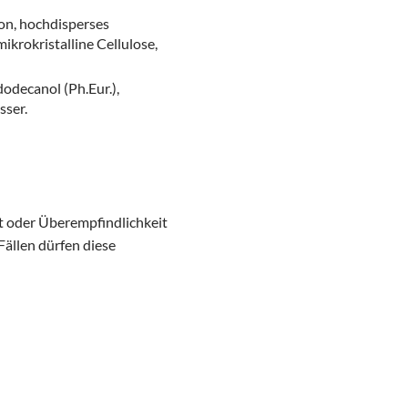
don, hochdisperses
krokristalline Cellulose,
odecanol (Ph.Eur.),
sser.
t oder Überempfindlichkeit
Fällen dürfen diese