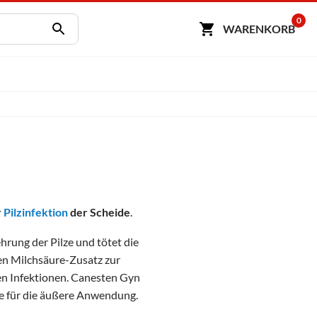
0
WARENKORB
r
Pilzinfektion
der Scheide
.
rung der Pilze und tötet die
llen Milchsäure-Zusatz zur
en Infektionen. Canesten Gyn
e für die äußere Anwendung.