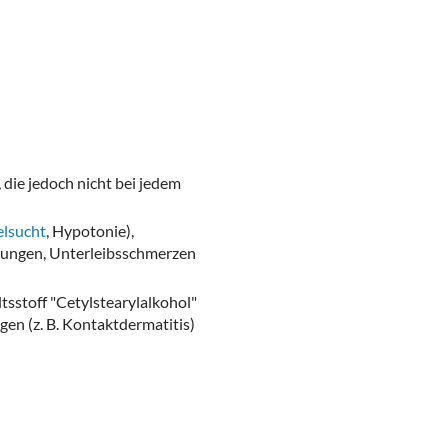
ie jedoch nicht bei jedem
lsucht
, Hypotonie),
tungen, Unterleibsschmerzen
sstoff "Cetylstearylalkohol"
gen (z. B. Kontaktdermatitis)