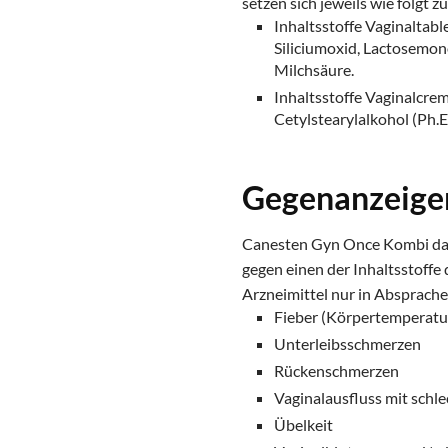
setzen sich jeweils wie folgt
Inhaltsstoffe Vaginaltab
Siliciumoxid, Lactosemono
Milchsäure.
Inhaltsstoffe Vaginalcre
Cetylstearylalkohol (Ph.E
Gegenanzeige
Canesten Gyn Once Kombi darf
gegen einen der Inhaltsstoffe
Arzneimittel nur in Absprach
Fieber (Körpertemperatu
Unterleibsschmerzen
Rückenschmerzen
Vaginalausfluss mit sch
Übelkeit