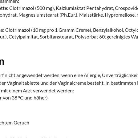
 zusammen:
lette: Clotrimazol (500 mg), Kalziumlaktat Pentahydrat, Crospovi
hydrat, Magnesiumstearat (Ph.Eur.), Maisstärke, Hypromellose, mi
me: Clotrimazol (10 mg pro 1 Gramm Creme), Benzylalkohol, Octyld
ur.), Cetylpalmitat, Sorbitanstearat, Polysorbat 60, gereinigtes Wa
n
 nicht angewendet werden, wenn eine Allergie, Unverträglichkei
 der Vaginaltablette und der Vaginalcreme besteht. In bestimmten 
e mit einem Arzt verwendet werden:
r von 38 °C und höher)
lechtem Geruch