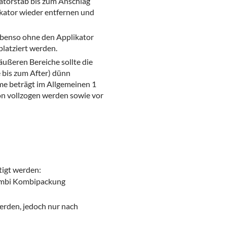
katorstab bis zum Anschlag
ikator wieder entfernen und
 ebenso ohne den Applikator
 platziert werden.
ußeren Bereiche sollte die
e bis zum After) dünn
me beträgt im Allgemeinen 1
n vollzogen werden sowie vor
tigt werden:
Kombi Kombipackung
rden, jedoch nur nach