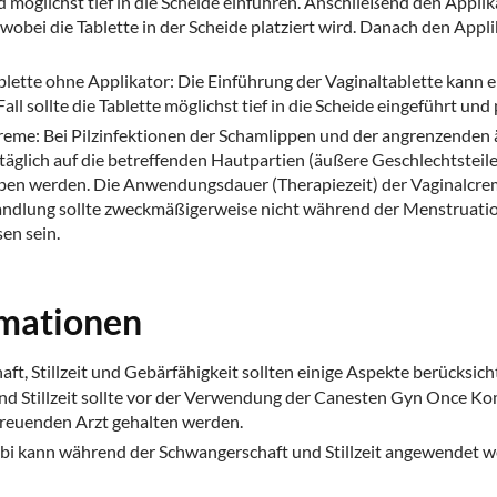
 möglichst tief in die Scheide einführen. Anschließend den Appli
obei die Tablette in der Scheide platziert wird. Danach den Appl
blette ohne Applikator: Die Einführung der Vaginaltablette kann
all sollte die Tablette möglichst tief in die Scheide eingeführt und
me: Bei Pilzinfektionen der Schamlippen und der angrenzenden ä
täglich auf die betreffenden Hautpartien (äußere Geschlechtsteil
ben werden. Die Anwendungsdauer (Therapiezeit) der Vaginalcre
andlung sollte zweckmäßigerweise nicht während der Menstruatio
en sein.
rmationen
ft, Stillzeit und Gebärfähigkeit sollten einige Aspekte berücksich
und Stillzeit sollte vor der Verwendung der Canesten Gyn Once 
reuenden Arzt gehalten werden.
 kann während der Schwangerschaft und Stillzeit angewendet we