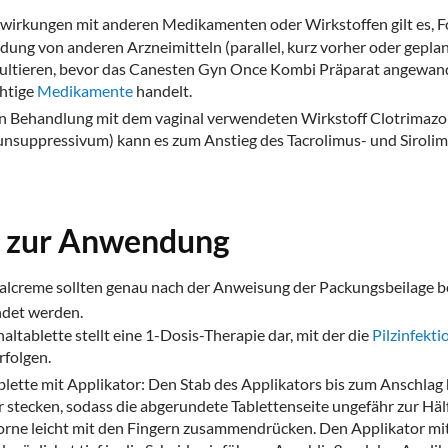
wirkungen mit anderen Medikamenten oder Wirkstoffen gilt es, F
ng von anderen Arzneimitteln (parallel, kurz vorher oder geplant
ultieren, bevor das Canesten Gyn Once Kombi Präparat angewandt
chtige
Medikamente
handelt.
igen Behandlung mit dem vaginal verwendeten Wirkstoff Clotrimaz
nsuppressivum) kann es zum Anstieg des Tacrolimus- und Siroli
n zur Anwendung
nalcreme sollten genau nach der Anweisung der Packungsbeilage 
det werden.
tablette stellt eine 1-Dosis-Therapie dar, mit der die
Pilzinfekti
folgen.
blette mit Applikator: Den Stab des Applikators bis zum Anschlag
r stecken, sodass die abgerundete Tablettenseite ungefähr zur Häl
orne leicht mit den Fingern zusammendrücken. Den Applikator mit