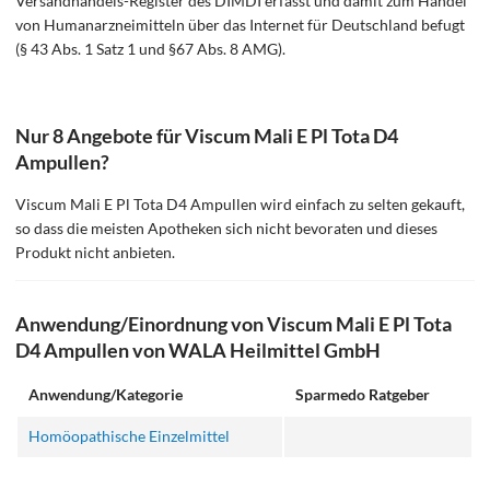
Versandhandels-Register des DIMDI erfasst und damit zum Handel
von Humanarzneimitteln über das Internet für Deutschland befugt
(§ 43 Abs. 1 Satz 1 und §67 Abs. 8 AMG).
Nur 8 Angebote für Viscum Mali E Pl Tota D4
Ampullen?
Viscum Mali E Pl Tota D4 Ampullen wird einfach zu selten gekauft,
so dass die meisten Apotheken sich nicht bevoraten und dieses
Produkt nicht anbieten.
Anwendung/Einordnung von Viscum Mali E Pl Tota
D4 Ampullen von WALA Heilmittel GmbH
Anwendung/Kategorie
Sparmedo Ratgeber
Homöopathische Einzelmittel