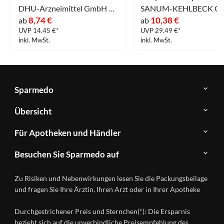
DHU-Arzneimittel GmbH & Co. KG
8,74 €
10,38 €
ab
ab
UVP 14.45 €*
UVP 29.49 €*
inkl. MwSt.
inkl. MwSt.
Sparmedo
Über
Übersicht
Sparmedo
Newsletter
Anwendungsgebiete
Für Apotheken und Händler
FAQ
Herstellerverzeichnis
Teilnahme
Kontakt
Produkte
Besuchen Sie Sparmedo auf
&
A-
Impressum
Registrierung
Z
Facebook
Datenschutz
Zu Risiken und Nebenwirkungen lesen Sie die Packungsbeilage
Händlerlogin
Ratgeber
Instagram
Nutzungsbedingungen
und fragen Sie Ihre Ärztin, Ihren Arzt oder in Ihrer Apotheke
Wirkstoffe
Presse
Versandapotheken
Durchgestrichener Preis und Sternchen(*): Die Ersparnis
Gesundheitsmagazin
bezieht sich auf die unverbindliche Preisempfehlung des