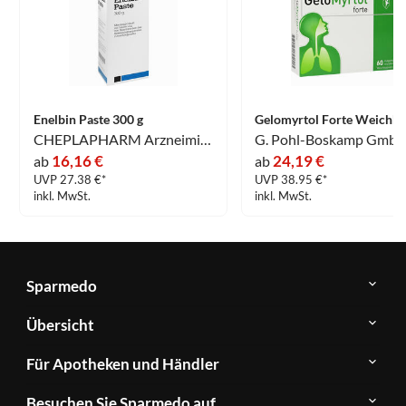
Enelbin Paste 300 g
CHEPLAPHARM Arzneimittel GmbH
16,16 €
24,19 €
ab
ab
UVP 27.38 €*
UVP 38.95 €*
inkl. MwSt.
inkl. MwSt.
Sparmedo
Über
Übersicht
Sparmedo
Newsletter
Anwendungsgebiete
Für Apotheken und Händler
FAQ
Herstellerverzeichnis
Teilnahme
Kontakt
Produkte
Besuchen Sie Sparmedo auf