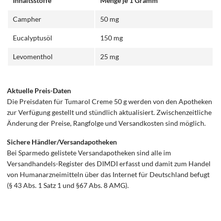
Inhaltsstoffe
Menge je 1 Gramm
Campher
50 mg
Eucalyptusöl
150 mg
Levomenthol
25 mg
Aktuelle Preis-Daten
Die Preisdaten für Tumarol Creme 50 g werden von den Apotheken
zur Verfügung gestellt und stündlich aktualisiert. Zwischenzeitliche
Änderung der Preise, Rangfolge und Versandkosten sind möglich.
Sichere Händler/Versandapotheken
Bei Sparmedo gelistete Versandapotheken sind alle im
Versandhandels-Register des DIMDI erfasst und damit zum Handel
von Humanarzneimitteln über das Internet für Deutschland befugt
(§ 43 Abs. 1 Satz 1 und §67 Abs. 8 AMG).