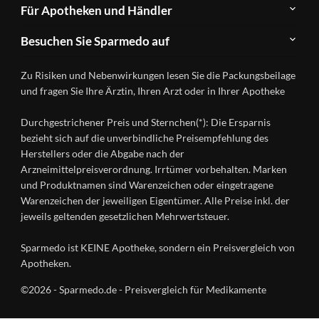
Newsletter
Anwendungsgebiete
Für Apotheken und Händler
FAQ
Herstellerverzeichnis
Teilnahme
Kontakt
Produkte
Besuchen Sie Sparmedo auf
&
A-
Impressum
Registrierung
Z
Facebook
Datenschutz
Zu Risiken und Nebenwirkungen lesen Sie die Packungsbeilage
Händlerlogin
Ratgeber
Instagram
Nutzungsbedingungen
und fragen Sie Ihre Ärztin, Ihren Arzt oder in Ihrer Apotheke
Wirkstoffe
Presse
Versandapotheken
Durchgestrichener Preis und Sternchen(*): Die Ersparnis
Gesundheitsmagazin
bezieht sich auf die unverbindliche Preisempfehlung des
Herstellers oder die Abgabe nach der
Arzneimittelpreisverordnung. Irrtümer vorbehalten. Marken
und Produktnamen sind Warenzeichen oder eingetragene
Warenzeichen der jeweiligen Eigentümer. Alle Preise inkl. der
jeweils geltenden gesetzlichen Mehrwertsteuer.
Sparmedo ist KEINE Apotheke, sondern ein Preisvergleich von
Apotheken.
©2026 - Sparmedo.de - Preisvergleich für Medikamente