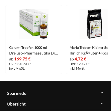
Gelum- Tropfen 1000 ml
Dreluso-Pharmazeutika Dr.Elten & Sohn GmbH
169,75 €
4,72 €
ab
ab
UVP 250.73 €*
UVP 12.49 €*
inkl. MwSt.
inkl. MwSt.
Sparmedo
Über
Übersicht
Sparmedo