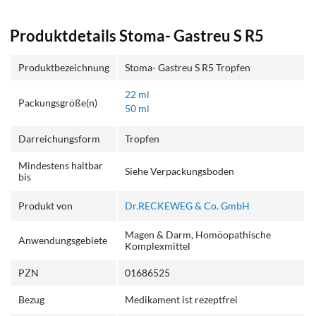
Produktdetails Stoma- Gastreu S R5
Produktbezeichnung
Stoma- Gastreu S R5 Tropfen
22 ml
Packungsgröße(n)
50 ml
Darreichungsform
Tropfen
Mindestens haltbar
Siehe Verpackungsboden
bis
Produkt von
Dr.RECKEWEG & Co. GmbH
Magen & Darm, Homöopathische
Anwendungsgebiete
Komplexmittel
PZN
01686525
Bezug
Medikament ist rezeptfrei