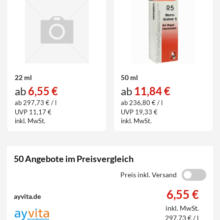
22 ml
50 ml
ab
6,55 €
ab
11,84 €
ab 297,73 € / l
ab 236,80 € / l
UVP 11,17 €
UVP 19,33 €
inkl. MwSt.
inkl. MwSt.
50 Angebote im Preisvergleich
Preis inkl. Versand
6,55 €
ayvita.de
inkl. MwSt.
297,73 € / l