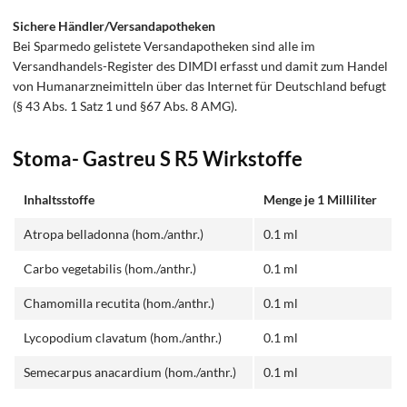
Sichere Händler/Versandapotheken
Bei Sparmedo gelistete Versandapotheken sind alle im
Versandhandels-Register des DIMDI erfasst und damit zum Handel
von Humanarzneimitteln über das Internet für Deutschland befugt
(§ 43 Abs. 1 Satz 1 und §67 Abs. 8 AMG).
Stoma- Gastreu S R5 Wirkstoffe
Inhaltsstoffe
Menge je 1 Milliliter
Atropa belladonna (hom./anthr.)
0.1 ml
Carbo vegetabilis (hom./anthr.)
0.1 ml
Chamomilla recutita (hom./anthr.)
0.1 ml
Lycopodium clavatum (hom./anthr.)
0.1 ml
Semecarpus anacardium (hom./anthr.)
0.1 ml