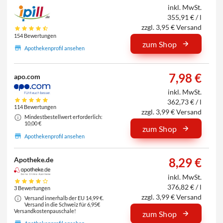
inkl. MwSt.
355,91 € / l
zzgl. 3,95 € Versand
154 Bewertungen
zum Shop
Apothekenprofil ansehen
7,98 €
apo.com
inkl. MwSt.
362,73 € / l
114 Bewertungen
zzgl. 3,99 € Versand
Mindestbestellwert erforderlich:
10,00 €
zum Shop
Apothekenprofil ansehen
Apotheke.de
8,29 €
inkl. MwSt.
376,82 € / l
3 Bewertungen
zzgl. 3,99 € Versand
Versand innerhalb der EU 14,99 €.
Versand in die Schweiz für 6,95€
Versandkostenpauschale!
zum Shop