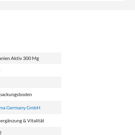
anien Aktiv 300 Mg
k
rpackungsboden
rma Germany GmbH
rgänzung & Vitalität
2