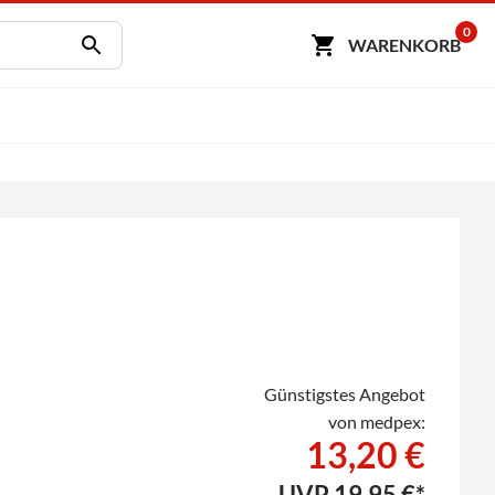
0
WARENKORB
Günstigstes Angebot
von medpex:
13,20 €
UVP
19,95 €*