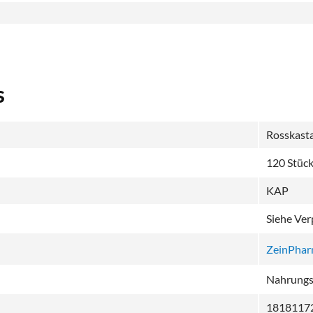
s
Rosskast
120 Stüc
KAP
Siehe Ve
ZeinPha
Nahrungse
1818117