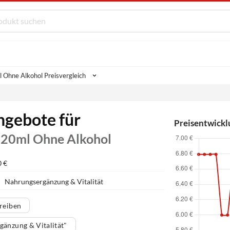
l Ohne Alkohol Preisvergleich
ngebote für
Preisentwickl
n 20ml Ohne Alkohol
0 €
H
Nahrungsergänzung & Vitalität
reiben
änzung & Vitalität"