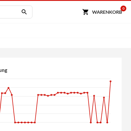
0
WARENKORB
ung