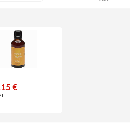
,15 €
 l
€