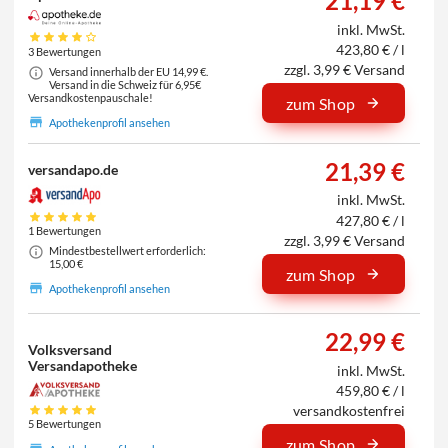
21,19 €
inkl. MwSt.
423,80 € / l
3 Bewertungen
zzgl. 3,99 € Versand
Versand innerhalb der EU 14,99 €.
Versand in die Schweiz für 6,95€
Versandkostenpauschale!
zum Shop
Apothekenprofil ansehen
21,39 €
versandapo.de
inkl. MwSt.
427,80 € / l
1 Bewertungen
zzgl. 3,99 € Versand
Mindestbestellwert erforderlich:
15,00 €
zum Shop
Apothekenprofil ansehen
22,99 €
Volksversand
Versandapotheke
inkl. MwSt.
459,80 € / l
versandkostenfrei
5 Bewertungen
zum Shop