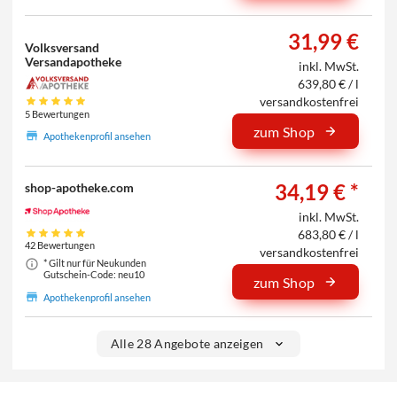
31,99 €
Volksversand
Versandapotheke
inkl. MwSt.
639,80 € / l
versandkostenfrei
5 Bewertungen
zum Shop
Apothekenprofil ansehen
34,19 € *
shop-apotheke.com
inkl. MwSt.
683,80 € / l
42 Bewertungen
versandkostenfrei
* Gilt nur für Neukunden
Gutschein-Code: neu10
zum Shop
Apothekenprofil ansehen
Alle 28 Angebote anzeigen