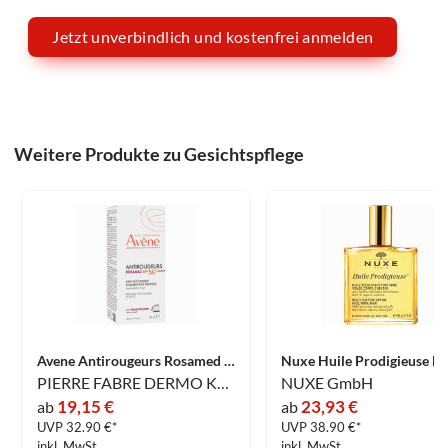
Jetzt unverbindlich und kostenfrei anmelden
Weitere Produkte zu Gesichtspflege
Avene Antirougeurs Rosamed Spf50+ Anti- Rötungen Konzentrat 30 ml
PIERRE FABRE DERMO KOSMETIK GmbH
NUXE GmbH
19,15 €
23,93 €
ab
ab
UVP 32.90 €*
UVP 38.90 €*
inkl. MwSt.
inkl. MwSt.