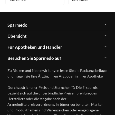
Sparmedo
Über
Übersicht
Sparmedo
Newsletter
Anwendungsgebiete
Für Apotheken und Händler
FAQ
Herstellerverzeichnis
Teilnahme
Kontakt
Produkte
Besuchen Sie Sparmedo auf
&
A-
Impressum
Registrierung
Z
Facebook
Datenschutz
Zu Risiken und Nebenwirkungen lesen Sie die Packungsbeilage
Händlerlogin
Ratgeber
Instagram
Nutzungsbedingungen
und fragen Sie Ihre Ärztin, Ihren Arzt oder in Ihrer Apotheke
Wirkstoffe
Presse
Versandapotheken
Durchgestrichener Preis und Sternchen(*): Die Ersparnis
Gesundheitsmagazin
bezieht sich auf die unverbindliche Preisempfehlung des
Herstellers oder die Abgabe nach der
Arzneimittelpreisverordnung. Irrtümer vorbehalten. Marken
und Produktnamen sind Warenzeichen oder eingetragene