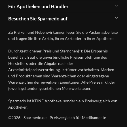
Newsletter
Anwendungsgebiete
Für Apotheken und Händler
FAQ
Herstellerverzeichnis
Teilnahme
Kontakt
Produkte
Besuchen Sie Sparmedo auf
&
A-
Impressum
Registrierung
Z
Facebook
Datenschutz
Zu Risiken und Nebenwirkungen lesen Sie die Packungsbeilage
Händlerlogin
Ratgeber
Instagram
Nutzungsbedingungen
und fragen Sie Ihre Ärztin, Ihren Arzt oder in Ihrer Apotheke
Wirkstoffe
Presse
Versandapotheken
Durchgestrichener Preis und Sternchen(*): Die Ersparnis
Gesundheitsmagazin
bezieht sich auf die unverbindliche Preisempfehlung des
Herstellers oder die Abgabe nach der
Arzneimittelpreisverordnung. Irrtümer vorbehalten. Marken
und Produktnamen sind Warenzeichen oder eingetragene
Warenzeichen der jeweiligen Eigentümer. Alle Preise inkl. der
jeweils geltenden gesetzlichen Mehrwertsteuer.
Sparmedo ist KEINE Apotheke, sondern ein Preisvergleich von
Apotheken.
©2026 - Sparmedo.de - Preisvergleich für Medikamente