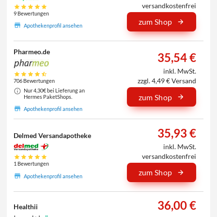
versandkostenfrei
9 Bewertungen
zum Shop
Apothekenprofil ansehen
Pharmeo.de
35,54 €
inkl. MwSt.
zzgl. 4,49 € Versand
706 Bewertungen
Nur 4,30€ bei Lieferung an
zum Shop
Hermes PaketShops.
Apothekenprofil ansehen
35,93 €
Delmed Versandapotheke
inkl. MwSt.
versandkostenfrei
1 Bewertungen
zum Shop
Apothekenprofil ansehen
36,00 €
Healthii