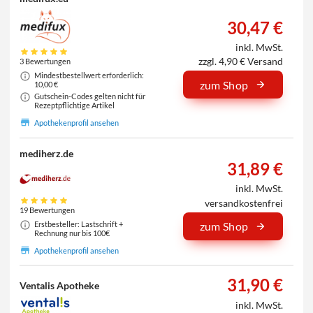
30,47 €
inkl. MwSt.
zzgl. 4,90 € Versand
3 Bewertungen
Mindestbestellwert erforderlich:
zum Shop
10,00 €
Gutschein-Codes gelten nicht für
Rezeptpflichtige Artikel
Apothekenprofil ansehen
mediherz.de
31,89 €
inkl. MwSt.
versandkostenfrei
19 Bewertungen
Erstbesteller: Lastschrift +
zum Shop
Rechnung nur bis 100€
Apothekenprofil ansehen
31,90 €
Ventalis Apotheke
inkl. MwSt.