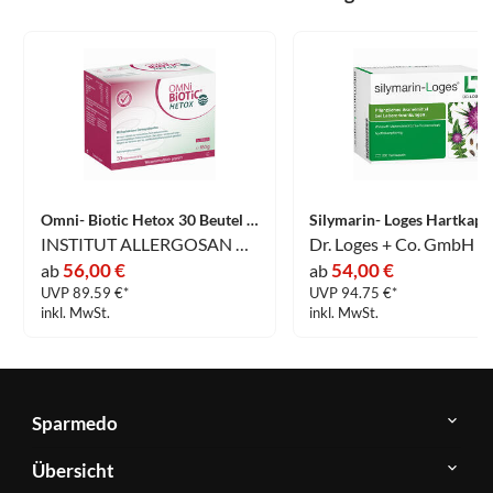
Omni- Biotic Hetox 30 Beutel 30 x 6 g
INSTITUT ALLERGOSAN Deutschland (privat) GmbH
Dr. Loges + Co. GmbH
56,00 €
54,00 €
ab
ab
UVP 89.59 €*
UVP 94.75 €*
inkl. MwSt.
inkl. MwSt.
Sparmedo
Über
Übersicht
Sparmedo