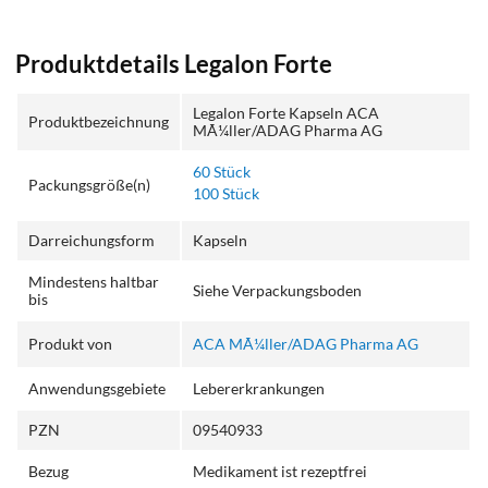
Produktdetails Legalon Forte
Legalon Forte Kapseln ACA
Produktbezeichnung
MÃ¼ller/ADAG Pharma AG
60 Stück
Packungsgröße(n)
100 Stück
Darreichungsform
Kapseln
Mindestens haltbar
Siehe Verpackungsboden
bis
Produkt von
ACA MÃ¼ller/ADAG Pharma AG
Anwendungsgebiete
Lebererkrankungen
PZN
09540933
Bezug
Medikament ist rezeptfrei