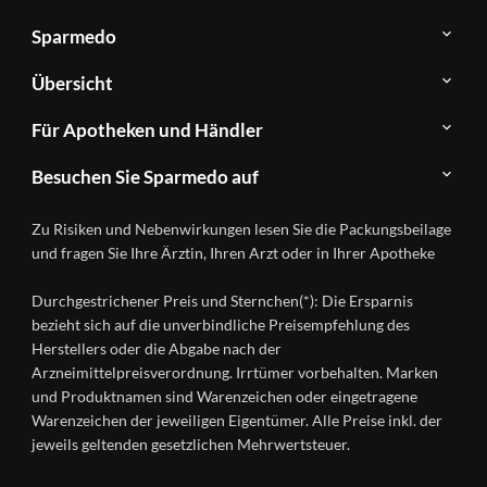
Sparmedo
Über
Übersicht
Sparmedo
Newsletter
Anwendungsgebiete
Für Apotheken und Händler
FAQ
Herstellerverzeichnis
Teilnahme
Kontakt
Produkte
Besuchen Sie Sparmedo auf
&
A-
Impressum
Registrierung
Z
Facebook
Datenschutz
Zu Risiken und Nebenwirkungen lesen Sie die Packungsbeilage
Händlerlogin
Ratgeber
Instagram
Nutzungsbedingungen
und fragen Sie Ihre Ärztin, Ihren Arzt oder in Ihrer Apotheke
Wirkstoffe
Presse
Versandapotheken
Durchgestrichener Preis und Sternchen(*): Die Ersparnis
Gesundheitsmagazin
bezieht sich auf die unverbindliche Preisempfehlung des
Herstellers oder die Abgabe nach der
Arzneimittelpreisverordnung. Irrtümer vorbehalten. Marken
und Produktnamen sind Warenzeichen oder eingetragene
Warenzeichen der jeweiligen Eigentümer. Alle Preise inkl. der
jeweils geltenden gesetzlichen Mehrwertsteuer.