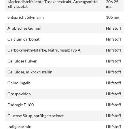
Mariendistelfrüchte Trockenextrakt, Auszugsmittel:
206.25
Ethylacetat
mg
entspricht Silymarin
105 mg
Arabisches Gummi
Hilfstoff
Calcium carbonat
Hilfstoff
Carboxymethylstärke, Natriumsalz Typ A
Hilfstoff
Cellulose Pulver
Hilfstoff
Cellulose, mikrokristallin
Hilfstoff
Chinolingelb
Hilfstoff
Crospovidon
Hilfstoff
Eudragit E 100
Hilfstoff
Glucose Sirup, sprühgetrocknet
Hilfstoff
Indigocarmin
Hilfstoff