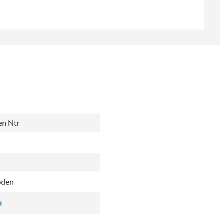
en Ntr
oden
H