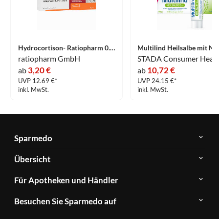
Hydrocortison- Ratiopharm 0.5% Creme 30 g
ratiopharm GmbH
3,20 €
10,72 €
ab
ab
UVP 12.69 €*
UVP 24.15 €*
inkl. MwSt.
inkl. MwSt.
Sparmedo
Über
Übersicht
Sparmedo
Newsletter
Anwendungsgebiete
Für Apotheken und Händler
FAQ
Herstellerverzeichnis
Teilnahme
Kontakt
Produkte
Besuchen Sie Sparmedo auf
&
A-
Impressum
Registrierung
Z
Facebook