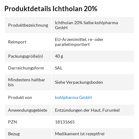
Produktdetails Ichtholan 20%
Ichtholan 20% Salbe kohlpharma
Produktbezeichnung
GmbH
EU-Arzenimittel, re- oder
Reimport
parallelimportiert
Packungsgröße(n)
40 g
Darreichungsform
SAL
Mindestens haltbar
Siehe Verpackungsboden
bis
Produkt von
kohlpharma GmbH
Anwendungsgebiete
Entzündungen der Haut, Furunkel
PZN
18131665
Bezug
Medikament ist rezeptfrei