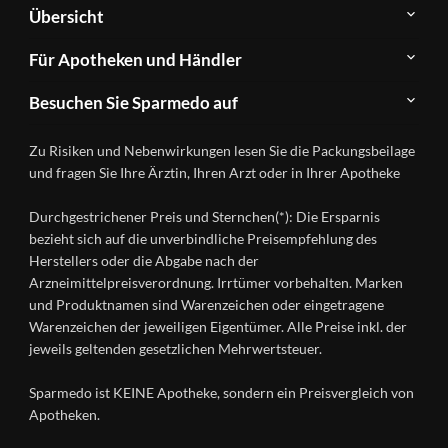
Über
Übersicht
Sparmedo
Newsletter
Anwendungsgebiete
Für Apotheken und Händler
FAQ
Herstellerverzeichnis
Teilnahme
Kontakt
Produkte
Besuchen Sie Sparmedo auf
&
A-
Impressum
Registrierung
Z
Facebook
Datenschutz
Zu Risiken und Nebenwirkungen lesen Sie die Packungsbeilage
Händlerlogin
Ratgeber
Instagram
Nutzungsbedingungen
und fragen Sie Ihre Ärztin, Ihren Arzt oder in Ihrer Apotheke
Wirkstoffe
Presse
Versandapotheken
Durchgestrichener Preis und Sternchen(*): Die Ersparnis
Gesundheitsmagazin
bezieht sich auf die unverbindliche Preisempfehlung des
Herstellers oder die Abgabe nach der
Arzneimittelpreisverordnung. Irrtümer vorbehalten. Marken
und Produktnamen sind Warenzeichen oder eingetragene
Warenzeichen der jeweiligen Eigentümer. Alle Preise inkl. der
jeweils geltenden gesetzlichen Mehrwertsteuer.
Sparmedo ist KEINE Apotheke, sondern ein Preisvergleich von
Apotheken.