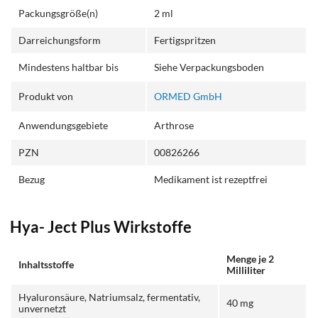
Packungsgröße(n)
2 ml
Darreichungsform
Fertigspritzen
Mindestens haltbar bis
Siehe Verpackungsboden
Produkt von
ORMED GmbH
Anwendungsgebiete
Arthrose
PZN
00826266
Bezug
Medikament ist rezeptfrei
Hya- Ject Plus Wirkstoffe
Menge je 2
Inhaltsstoffe
Milliliter
Hyaluronsäure, Natriumsalz, fermentativ,
40 mg
unvernetzt