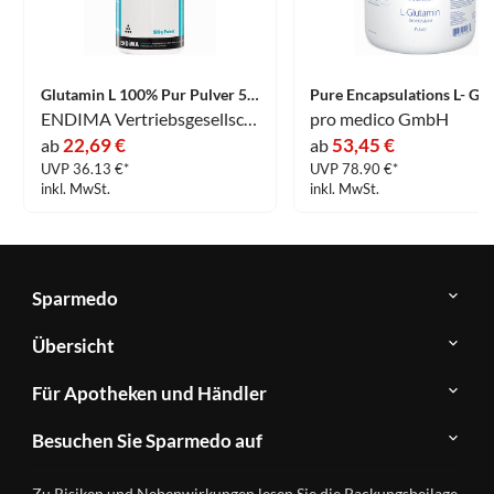
Glutamin L 100% Pur Pulver 500 g
ENDIMA Vertriebsgesellschaft mbH
pro medico GmbH
22,69 €
53,45 €
ab
ab
UVP 36.13 €*
UVP 78.90 €*
inkl. MwSt.
inkl. MwSt.
Sparmedo
Über
Übersicht
Sparmedo
Newsletter
Anwendungsgebiete
Für Apotheken und Händler
FAQ
Herstellerverzeichnis
Teilnahme
Kontakt
Produkte
Besuchen Sie Sparmedo auf
&
A-
Impressum
Registrierung
Z
Facebook
Datenschutz
Zu Risiken und Nebenwirkungen lesen Sie die Packungsbeilage