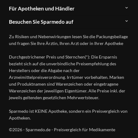
Newsletter
Anwendungsgebiete
Für Apotheken und Händler
FAQ
Herstellerverzeichnis
Teilnahme
Kontakt
Produkte
Besuchen Sie Sparmedo auf
&
A-
Impressum
Registrierung
Z
Facebook
Datenschutz
Zu Risiken und Nebenwirkungen lesen Sie die Packungsbeilage
Händlerlogin
Ratgeber
Instagram
Nutzungsbedingungen
und fragen Sie Ihre Ärztin, Ihren Arzt oder in Ihrer Apotheke
Wirkstoffe
Presse
Versandapotheken
Durchgestrichener Preis und Sternchen(*): Die Ersparnis
Gesundheitsmagazin
bezieht sich auf die unverbindliche Preisempfehlung des
Herstellers oder die Abgabe nach der
Arzneimittelpreisverordnung. Irrtümer vorbehalten. Marken
und Produktnamen sind Warenzeichen oder eingetragene
Warenzeichen der jeweiligen Eigentümer. Alle Preise inkl. der
jeweils geltenden gesetzlichen Mehrwertsteuer.
Sparmedo ist KEINE Apotheke, sondern ein Preisvergleich von
Apotheken.
©2026 - Sparmedo.de - Preisvergleich für Medikamente