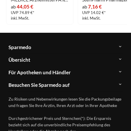
44,05 €
7,16 €
ab
ab
UVP 74.89 €*
UVP 14.02 €*
inkl. MwSt.
inkl. MwSt.
Sparmedo
Über
Übersicht
Sparmedo
Newsletter
Anwendungsgebiete
Für Apotheken und Händler
FAQ
Herstellerverzeichnis
Teilnahme
Kontakt
Produkte
Besuchen Sie Sparmedo auf
&
A-
Impressum
Registrierung
Z
Facebook
Datenschutz
Zu Risiken und Nebenwirkungen lesen Sie die Packungsbeilage
Händlerlogin
Ratgeber
Instagram
Nutzungsbedingungen
und fragen Sie Ihre Ärztin, Ihren Arzt oder in Ihrer Apotheke
Wirkstoffe
Presse
Versandapotheken
Durchgestrichener Preis und Sternchen(*): Die Ersparnis
Gesundheitsmagazin
bezieht sich auf die unverbindliche Preisempfehlung des