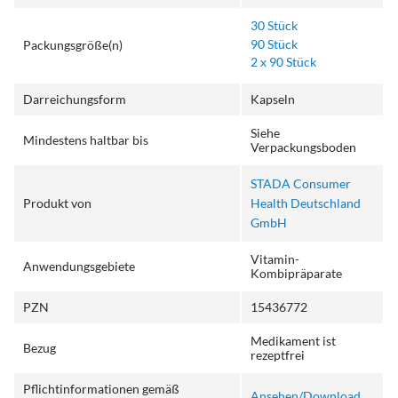
30 Stück
90 Stück
Packungsgröße(n)
2 x 90 Stück
Darreichungsform
Kapseln
Siehe
Mindestens haltbar bis
Verpackungsboden
STADA Consumer
Produkt von
Health Deutschland
GmbH
Vitamin-
Anwendungsgebiete
Kombipräparate
PZN
15436772
Medikament ist
Bezug
rezeptfrei
Pflichtinformationen gemäß
Ansehen/Download