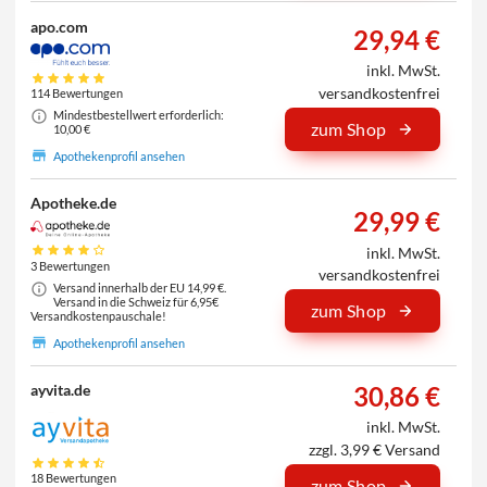
apo.com
29,94 €
inkl. MwSt.
versandkostenfrei
114 Bewertungen
Mindestbestellwert erforderlich:
zum Shop
10,00 €
Apothekenprofil ansehen
Apotheke.de
29,99 €
inkl. MwSt.
3 Bewertungen
versandkostenfrei
Versand innerhalb der EU 14,99 €.
Versand in die Schweiz für 6,95€
zum Shop
Versandkostenpauschale!
Apothekenprofil ansehen
30,86 €
ayvita.de
inkl. MwSt.
zzgl. 3,99 € Versand
18 Bewertungen
zum Shop