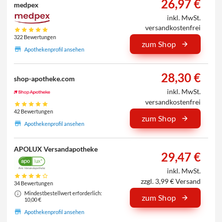
26,97 €
medpex
inkl. MwSt.
versandkostenfrei
322 Bewertungen
zum Shop
Apothekenprofil ansehen
28,30 €
shop-apotheke.com
inkl. MwSt.
versandkostenfrei
42 Bewertungen
zum Shop
Apothekenprofil ansehen
APOLUX Versandapotheke
29,47 €
inkl. MwSt.
zzgl. 3,99 € Versand
34 Bewertungen
Mindestbestellwert erforderlich:
zum Shop
10,00 €
Apothekenprofil ansehen