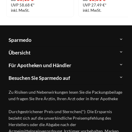
UVP 58.68 €*
UVP 27.49 €*
inkl. MwSt.
inkl. MwSt.
Sparmedo
Über
Übersicht
Sparmedo
Newsletter
Anwendungsgebiete
Für Apotheken und Händler
FAQ
Herstellerverzeichnis
Teilnahme
Kontakt
Produkte
Besuchen Sie Sparmedo auf
&
A-
Impressum
Registrierung
Z
Facebook
Datenschutz
Zu Risiken und Nebenwirkungen lesen Sie die Packungsbeilage
Händlerlogin
Ratgeber
Instagram
Nutzungsbedingungen
und fragen Sie Ihre Ärztin, Ihren Arzt oder in Ihrer Apotheke
Wirkstoffe
Presse
Versandapotheken
Durchgestrichener Preis und Sternchen(*): Die Ersparnis
Gesundheitsmagazin
bezieht sich auf die unverbindliche Preisempfehlung des
Herstellers oder die Abgabe nach der
Arzneimittelpreisverordnung. Irrtümer vorbehalten. Marken