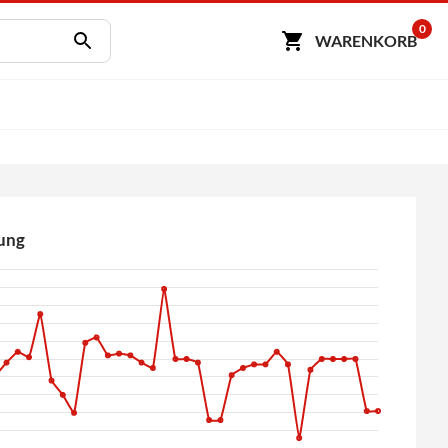
0
WARENKORB
ung