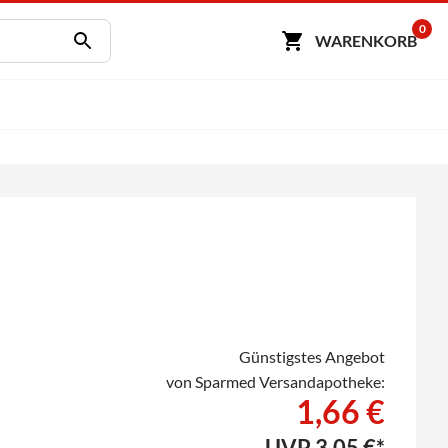
0
WARENKORB
Günstigstes Angebot
von Sparmed Versandapotheke:
1,66 €
UVP
3,05 €*