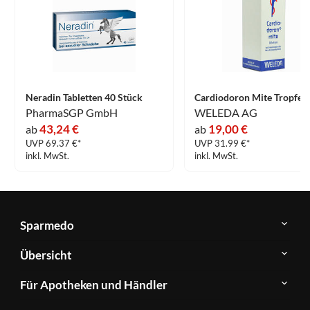
Neradin Tabletten 40 Stück
PharmaSGP GmbH
WELEDA AG
43,24 €
19,00 €
ab
ab
UVP 69.37 €*
UVP 31.99 €*
inkl. MwSt.
inkl. MwSt.
Sparmedo
Über
Übersicht
Sparmedo
Newsletter
Anwendungsgebiete
Für Apotheken und Händler
FAQ
Herstellerverzeichnis
Teilnahme
Kontakt
Produkte