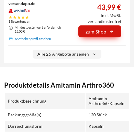
versandapo.de
43,99 €
inkl. MwSt.
versandkostenfrei
1 Bewertungen
Mindestbestellwert erforderlich:
zum Shop
15,00 €
Apothekenprofil ansehen
Alle 25 Angebote anzeigen
Produktdetails Amitamin Arthro360
Amitamin
Produktbezeichnung
Arthro360 Kapseln
Packungsgröße(n)
120 Stück
Darreichungsform
Kapseln