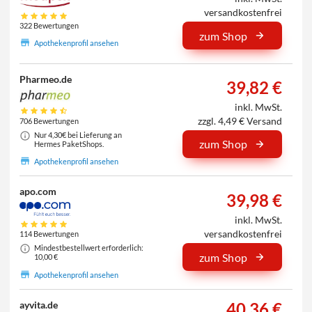
versandkostenfrei
322 Bewertungen
zum Shop
Apothekenprofil ansehen
Pharmeo.de
39,82 €
inkl. MwSt.
zzgl. 4,49 € Versand
706 Bewertungen
Nur 4,30€ bei Lieferung an
zum Shop
Hermes PaketShops.
Apothekenprofil ansehen
apo.com
39,98 €
inkl. MwSt.
versandkostenfrei
114 Bewertungen
Mindestbestellwert erforderlich:
zum Shop
10,00 €
Apothekenprofil ansehen
40,36 €
ayvita.de