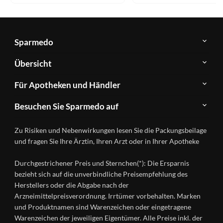
Sparmedo
Über
Übersicht
Sparmedo
Newsletter
Anwendungsgebiete
Für Apotheken und Händler
FAQ
Herstellerverzeichnis
Teilnahme
Kontakt
Produkte
Besuchen Sie Sparmedo auf
&
A-
Impressum
Registrierung
Z
Facebook
Datenschutz
Zu Risiken und Nebenwirkungen lesen Sie die Packungsbeilage
Händlerlogin
Ratgeber
Instagram
Nutzungsbedingungen
und fragen Sie Ihre Ärztin, Ihren Arzt oder in Ihrer Apotheke
Wirkstoffe
Presse
Versandapotheken
Durchgestrichener Preis und Sternchen(*): Die Ersparnis
Gesundheitsmagazin
bezieht sich auf die unverbindliche Preisempfehlung des
Herstellers oder die Abgabe nach der
Arzneimittelpreisverordnung. Irrtümer vorbehalten. Marken
und Produktnamen sind Warenzeichen oder eingetragene
Warenzeichen der jeweiligen Eigentümer. Alle Preise inkl. der