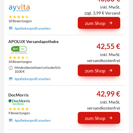
inkl. MwSt.
zzgl. 3,99 € Versand
18 Bewertungen
zum Shop
Apothekenprofil ansehen
APOLUX Versandapotheke
42,55 €
inkl. MwSt.
versandkostenfrei
34 Bewertungen
Mindestbestellwert erforderlich:
zum Shop
10,00 €
Apothekenprofil ansehen
42,99 €
DocMorris
inkl. MwSt.
versandkostenfrei
9 Bewertungen
zum Shop
Apothekenprofil ansehen