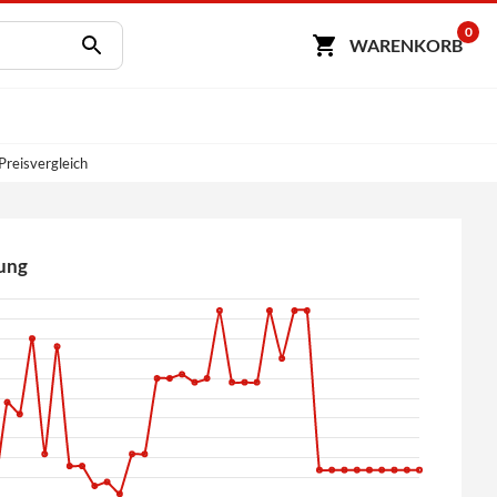
0
WARENKORB
reisvergleich
ung