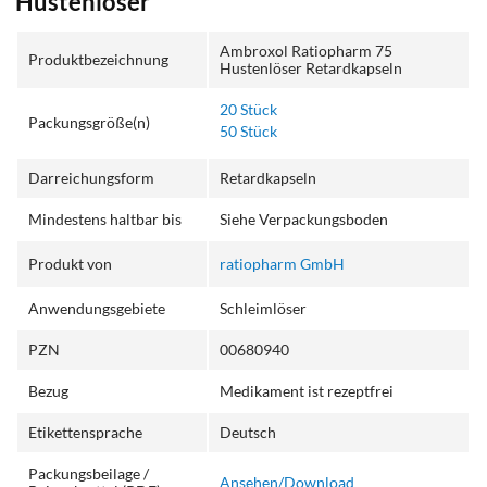
Hustenlöser
Ambroxol Ratiopharm 75
Produktbezeichnung
Hustenlöser Retardkapseln
20 Stück
Packungsgröße(n)
50 Stück
Darreichungsform
Retardkapseln
Mindestens haltbar bis
Siehe Verpackungsboden
Produkt von
ratiopharm GmbH
Anwendungsgebiete
Schleimlöser
PZN
00680940
Bezug
Medikament ist rezeptfrei
Etikettensprache
Deutsch
Packungsbeilage /
Ansehen/Download