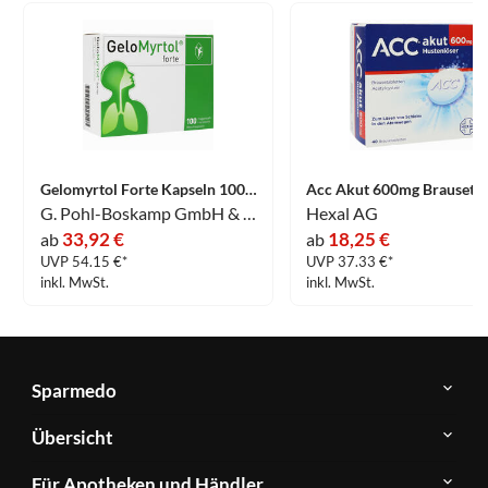
Gelomyrtol Forte Kapseln 100 Stück
G. Pohl-Boskamp GmbH & Co. KG
Hexal AG
33,92 €
18,25 €
ab
ab
UVP 54.15 €*
UVP 37.33 €*
inkl. MwSt.
inkl. MwSt.
Sparmedo
Über
Übersicht
Sparmedo
Newsletter
Anwendungsgebiete
Für Apotheken und Händler