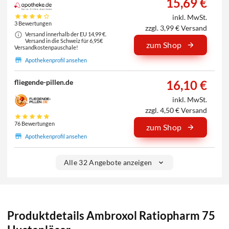
15,69 €
inkl. MwSt.
3 Bewertungen
zzgl. 3,99 € Versand
Versand innerhalb der EU 14,99 €.
Versand in die Schweiz für 6,95€
zum Shop
Versandkostenpauschale!
Apothekenprofil ansehen
16,10 €
fliegende-pillen.de
inkl. MwSt.
zzgl. 4,50 € Versand
76 Bewertungen
zum Shop
Apothekenprofil ansehen
Alle 32 Angebote anzeigen
Produktdetails Ambroxol Ratiopharm 75