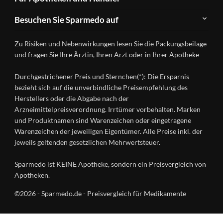
FAQ
Herstellerverzeichnis
Teilnahme
Kontakt
Produkte
Besuchen Sie Sparmedo auf
&
A-
Impressum
Registrierung
Z
Facebook
Datenschutz
Zu Risiken und Nebenwirkungen lesen Sie die Packungsbeilage
Händlerlogin
Ratgeber
Instagram
Nutzungsbedingungen
und fragen Sie Ihre Ärztin, Ihren Arzt oder in Ihrer Apotheke
Wirkstoffe
Presse
Versandapotheken
Durchgestrichener Preis und Sternchen(*): Die Ersparnis
Gesundheitsmagazin
bezieht sich auf die unverbindliche Preisempfehlung des
Herstellers oder die Abgabe nach der
Arzneimittelpreisverordnung. Irrtümer vorbehalten. Marken
und Produktnamen sind Warenzeichen oder eingetragene
Warenzeichen der jeweiligen Eigentümer. Alle Preise inkl. der
jeweils geltenden gesetzlichen Mehrwertsteuer.
Sparmedo ist KEINE Apotheke, sondern ein Preisvergleich von
Apotheken.
©2026 - Sparmedo.de - Preisvergleich für Medikamente