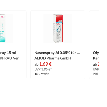
ray 15 ml
Nasenspray Al 0.05% für Kinder 10 ml
MCM KLOSTERFRAU Vertr. GmbH
ALIUD Pharma GmbH
1,69 €
2,78
ab
ab
UVP 3.95 €*
UVP 5.53
inkl. MwSt.
inkl. MwSt