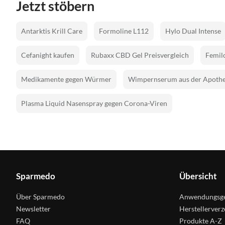
Jetzt stöbern
Antarktis Krill Care
Formoline L112
Hylo Dual Intense
Cefanight kaufen
Rubaxx CBD Gel Preisvergleich
Femilo
Medikamente gegen Würmer
Wimpernserum aus der Apoth
Plasma Liquid Nasenspray gegen Corona-Viren
Sparmedo
Übersicht
Über Sparmedo
Anwendungsge
Newsletter
Herstellerverz
FAQ
Produkte A-Z