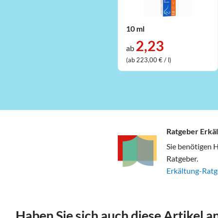
10 ml
2,23
ab
(ab 223,00 € / l)
Ratgeber Erkä
Sie benötigen H
Ratgeber.
Erkältung-Rat
Haben Sie sich auch diese Artikel 