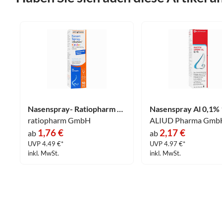
Nasenspray- Ratiopharm Kinder 10 ml
Nasenspray Al 0,1% 
ratiopharm GmbH
ALIUD Pharma Gmb
1,76 €
2,17 €
ab
ab
UVP 4.49 €*
UVP 4.97 €*
inkl. MwSt.
inkl. MwSt.