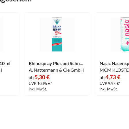
10 ml
Rhinospray Plus bei Schnupfen mit Feindosierer Dosierspray 10 ml
Nasic Nasensp
H
A. Nattermann & Cie GmbH
5,30 €
4,73 €
ab
ab
UVP 10.95 €*
UVP 9.95 €*
inkl. MwSt.
inkl. MwSt.