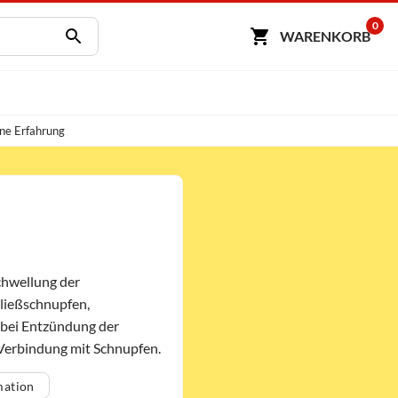
0
WARENKORB
ne Erfahrung
hwellung der
Fließschnupfen,
s bei Entzündung der
Verbindung mit Schnupfen.
mation