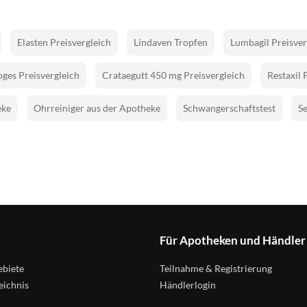
Elasten Preisvergleich
Lindaven Tropfen
Lumbagil Preisver
ges Preisvergleich
Crataegutt 450 mg Preisvergleich
Restaxil 
eke
Ohrreiniger aus der Apotheke
Schwangerschaftstest
Se
Für Apotheken und Händler
biete
Teilnahme & Registrierung
eichnis
Händlerlogin