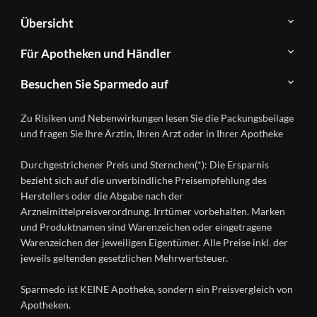
Über
Übersicht
Sparmedo
Newsletter
Anwendungsgebiete
Für Apotheken und Händler
FAQ
Herstellerverzeichnis
Teilnahme
Kontakt
Produkte
Besuchen Sie Sparmedo auf
&
A-
Impressum
Registrierung
Z
Facebook
Datenschutz
Zu Risiken und Nebenwirkungen lesen Sie die Packungsbeilage
Händlerlogin
Ratgeber
Instagram
Nutzungsbedingungen
und fragen Sie Ihre Ärztin, Ihren Arzt oder in Ihrer Apotheke
Wirkstoffe
Presse
Versandapotheken
Durchgestrichener Preis und Sternchen(*): Die Ersparnis
Gesundheitsmagazin
bezieht sich auf die unverbindliche Preisempfehlung des
Herstellers oder die Abgabe nach der
Arzneimittelpreisverordnung. Irrtümer vorbehalten. Marken
und Produktnamen sind Warenzeichen oder eingetragene
Warenzeichen der jeweiligen Eigentümer. Alle Preise inkl. der
jeweils geltenden gesetzlichen Mehrwertsteuer.
Sparmedo ist KEINE Apotheke, sondern ein Preisvergleich von
Apotheken.