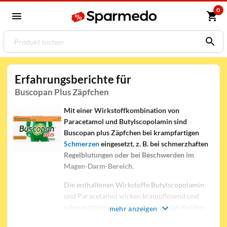
0
Erfahrungsberichte für
Buscopan Plus Zäpfchen
Mit einer Wirkstoffkombination von
Paracetamol und Butylscopolamin sind
Buscopan plus Zäpfchen bei
krampfartigen
Schmerzen
eingesetzt, z. B. bei schmerzhaften
Regelblutungen oder bei Beschwerden im
Magen-Darm-Bereich.
Die enthaltenen Wirkstoffe Butylscopolamin
und Paracetamol wirken krampflösend und
schmerzstillend und können auch bei Koliken
mehr anzeigen
eingesetzt werden. Sie sind für Jugendliche ab