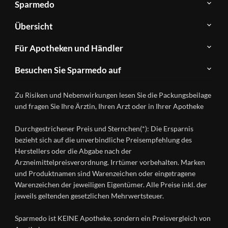
Sparmedo
Über
Übersicht
Sparmedo
Newsletter
Anwendungsgebiete
Für Apotheken und Händler
FAQ
Herstellerverzeichnis
Teilnahme
Kontakt
Produkte
Besuchen Sie Sparmedo auf
&
A-
Impressum
Registrierung
Z
Facebook
Datenschutz
Zu Risiken und Nebenwirkungen lesen Sie die Packungsbeilage
Händlerlogin
Ratgeber
Instagram
Nutzungsbedingungen
und fragen Sie Ihre Ärztin, Ihren Arzt oder in Ihrer Apotheke
Wirkstoffe
Presse
Versandapotheken
Durchgestrichener Preis und Sternchen(*): Die Ersparnis
Gesundheitsmagazin
bezieht sich auf die unverbindliche Preisempfehlung des
Herstellers oder die Abgabe nach der
Arzneimittelpreisverordnung. Irrtümer vorbehalten. Marken
und Produktnamen sind Warenzeichen oder eingetragene
Warenzeichen der jeweiligen Eigentümer. Alle Preise inkl. der
jeweils geltenden gesetzlichen Mehrwertsteuer.
Sparmedo ist KEINE Apotheke, sondern ein Preisvergleich von