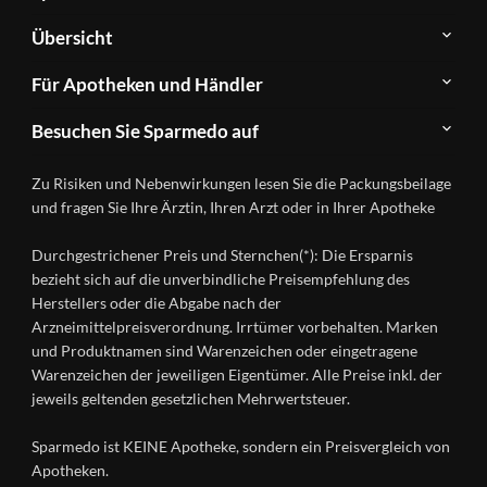
Über
Übersicht
Sparmedo
Newsletter
Anwendungsgebiete
Für Apotheken und Händler
FAQ
Herstellerverzeichnis
Teilnahme
Kontakt
Produkte
Besuchen Sie Sparmedo auf
&
A-
Impressum
Registrierung
Z
Facebook
Datenschutz
Zu Risiken und Nebenwirkungen lesen Sie die Packungsbeilage
Händlerlogin
Ratgeber
Instagram
Nutzungsbedingungen
und fragen Sie Ihre Ärztin, Ihren Arzt oder in Ihrer Apotheke
Wirkstoffe
Presse
Versandapotheken
Durchgestrichener Preis und Sternchen(*): Die Ersparnis
Gesundheitsmagazin
bezieht sich auf die unverbindliche Preisempfehlung des
Herstellers oder die Abgabe nach der
Arzneimittelpreisverordnung. Irrtümer vorbehalten. Marken
und Produktnamen sind Warenzeichen oder eingetragene
Warenzeichen der jeweiligen Eigentümer. Alle Preise inkl. der
jeweils geltenden gesetzlichen Mehrwertsteuer.
Sparmedo ist KEINE Apotheke, sondern ein Preisvergleich von
Apotheken.