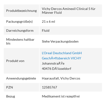
Vichy Dercos Aminexil Clinical 5 für
Produktbezeichnung
Männer Fluid
Packungsgröße(n)
21 x 6 ml
Darreichungsform
Fluid
Mindestens haltbar
Siehe Verpackungsboden
bis
L'Oreal Deutschland GmbH
GeschÃ¤ftsbereich VICHY
Produkt von
JohannstraÃŸe
40476 DÃ¼sseldorf
Anwendungsgebiete
Haarausfall, Vichy Dercos
PZN
12585767
Bezug
Medikament ist rezeptfrei