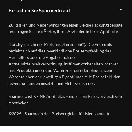
FAQ
Herstellerverzeichnis
Teilnahme
Kontakt
Produkte
Besuchen Sie Sparmedo auf
&
A-
Impressum
Registrierung
Z
Facebook
Datenschutz
Zu Risiken und Nebenwirkungen lesen Sie die Packungsbeilage
Händlerlogin
Ratgeber
Instagram
Nutzungsbedingungen
und fragen Sie Ihre Ärztin, Ihren Arzt oder in Ihrer Apotheke
Wirkstoffe
Presse
Versandapotheken
Durchgestrichener Preis und Sternchen(*): Die Ersparnis
Gesundheitsmagazin
bezieht sich auf die unverbindliche Preisempfehlung des
Herstellers oder die Abgabe nach der
Arzneimittelpreisverordnung. Irrtümer vorbehalten. Marken
und Produktnamen sind Warenzeichen oder eingetragene
Warenzeichen der jeweiligen Eigentümer. Alle Preise inkl. der
jeweils geltenden gesetzlichen Mehrwertsteuer.
Sparmedo ist KEINE Apotheke, sondern ein Preisvergleich von
Apotheken.
©2026 - Sparmedo.de - Preisvergleich für Medikamente