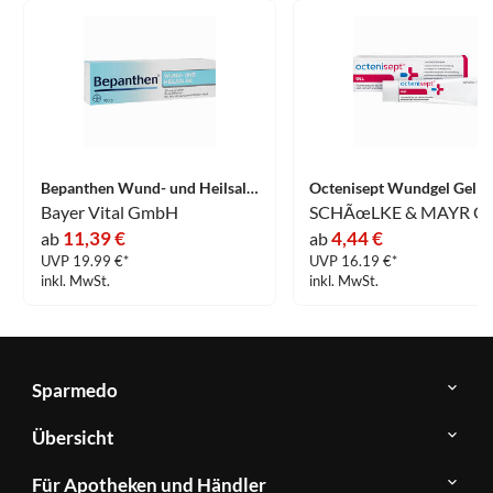
Bepanthen Wund- und Heilsalbe 100 g
Octenisept Wundgel Gel 2
Bayer Vital GmbH
SCHÃœLKE & MAYR G
11,39 €
4,44 €
ab
ab
UVP 19.99 €*
UVP 16.19 €*
inkl. MwSt.
inkl. MwSt.
Sparmedo
Über
Übersicht
Sparmedo
Newsletter
Anwendungsgebiete
Für Apotheken und Händler