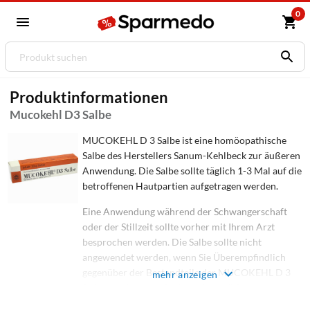
0
Produktinformationen
Mucokehl D3 Salbe
MUCOKEHL D 3 Salbe ist eine homöopathische
Salbe des Herstellers Sanum-Kehlbeck zur äußeren
Anwendung. Die Salbe sollte täglich 1-3 Mal auf die
betroffenen Hautpartien aufgetragen werden.
Eine Anwendung während der Schwangerschaft
oder der Stillzeit sollte vorher mit Ihrem Arzt
besprochen werden. Die Salbe sollte nicht
angewendet werden, wenn Sie Überempfindlich
gegenüber der Bestandteile der MUCOKEHL D 3
mehr anzeigen
Salbe, sowie gegen Schimmelpilze (Mucor
racemosus) sind.