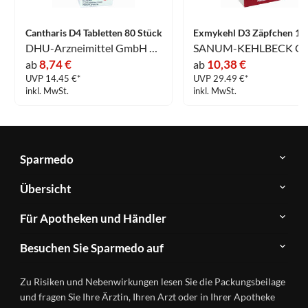
Cantharis D4 Tabletten 80 Stück
DHU-Arzneimittel GmbH & Co. KG
8,74 €
10,38 €
ab
ab
UVP 14.45 €*
UVP 29.49 €*
inkl. MwSt.
inkl. MwSt.
Sparmedo
Über
Übersicht
Sparmedo
Newsletter
Anwendungsgebiete
Für Apotheken und Händler
FAQ
Herstellerverzeichnis
Teilnahme
Kontakt
Produkte
Besuchen Sie Sparmedo auf
&
A-
Impressum
Registrierung
Z
Facebook
Datenschutz
Zu Risiken und Nebenwirkungen lesen Sie die Packungsbeilage
Händlerlogin
Ratgeber
Instagram
Nutzungsbedingungen
und fragen Sie Ihre Ärztin, Ihren Arzt oder in Ihrer Apotheke
Wirkstoffe