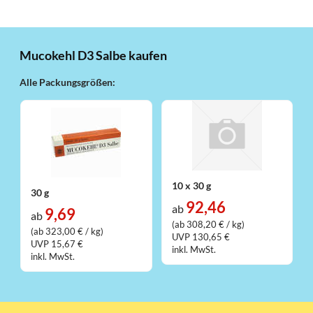
Mucokehl D3 Salbe kaufen
Alle Packungsgrößen:
10 x 30 g
30 g
92,46
ab
9,69
ab
(ab 308,20 € / kg)
(ab 323,00 € / kg)
UVP 130,65 €
UVP 15,67 €
inkl. MwSt.
inkl. MwSt.