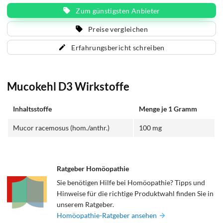
Zum günstigsten Anbieter
Wirkstoff: Mucor racemosus sonstige Bestandteile:
mittelkettige Triglyceride, Glycerolmonostearat 40-
Preise vergleichen
50%, Wollwachsalkoholsalbe, Propylenglycol,
Magnesiumsulfat, Milchsäure, Wasser für
Erfahrungsbericht schreiben
Injektionszwecke MUCOKEHL D 3 Salbe ist in
verschiedenen Größen erhältlich: 30 g, 300 g
Mucokehl D3 Wirkstoffe
Inhaltsstoffe
Menge je 1 Gramm
Mucor racemosus (hom./anthr.)
100 mg
Ratgeber Homöopathie
Sie benötigen Hilfe bei Homöopathie? Tipps und
Hinweise für die richtige Produktwahl finden Sie in
unserem Ratgeber.
Homöopathie-Ratgeber ansehen