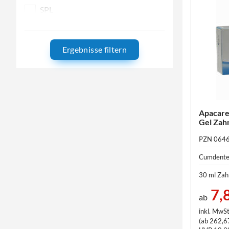
SPL
Zahncreme
Ergebnisse filtern
ZCR
ZPA
Apacare
Gel Zah
PZN 064
Cumdent
30 ml Za
7,
ab
inkl. MwSt
(ab 262,67