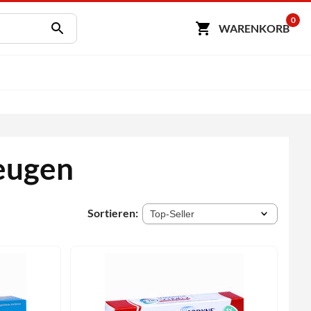
0
WARENKORB
eugen
Sortieren: