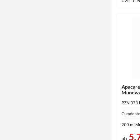
UVP 10.9
Apacare
Mundwa
PZN 073
Cumdent
200 ml M
5,
ab