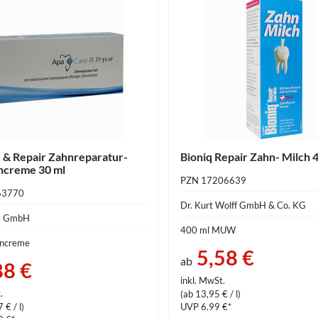
 & Repair Zahnreparatur-
Bioniq Repair Zahn- Milch 
ncreme 30 ml
PZN 17206639
63770
Dr. Kurt Wolff GmbH & Co. KG
e GmbH
400 ml MUW
hncreme
5,58 €
ab
88 €
inkl. MwSt.
.
(ab 13,95 € / l)
 € / l)
UVP 6.99 €*