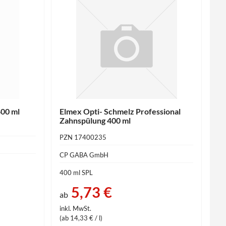
400 ml
Elmex Opti- Schmelz Professional
Zahnspülung 400 ml
PZN 17400235
CP GABA GmbH
400 ml SPL
5,73 €
ab
inkl. MwSt.
(ab 14,33 € / l)