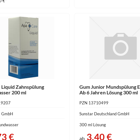
0 €*
 Liquid Zahnspülung
Gum Junior Mundspülung 
sser 200 ml
Ab 6 Jahren Lösung 300 ml
19207
PZN 13710499
e GmbH
Sunstar Deutschland GmbH
undwasser
300 ml Lösung
73 €
3,40 €
ab