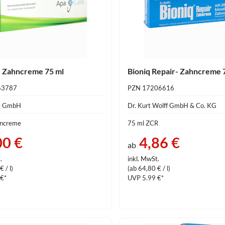
 Zahncreme 75 ml
Bioniq Repair- Zahncreme 
63787
PZN 17206616
e GmbH
Dr. Kurt Wolff GmbH & Co. KG
hncreme
75 ml ZCR
00 €
4,86 €
ab
.
inkl. MwSt.
 / l)
(ab 64,80 € / l)
 €*
UVP 5.99 €*