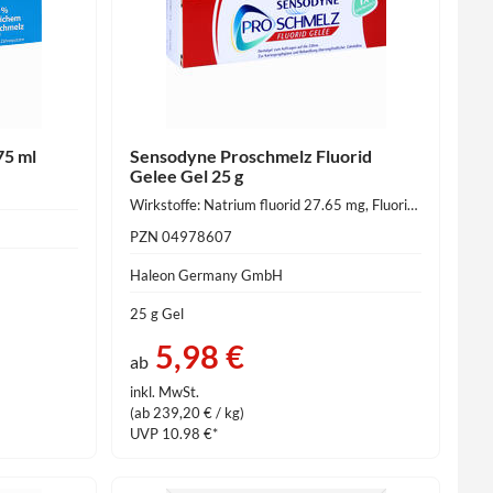
75 ml
Sensodyne Proschmelz Fluorid
Gelee Gel 25 g
Wirkstoffe: Natrium fluorid 27.65 mg, Fluorid Ion 12.51 mg
PZN 04978607
Haleon Germany GmbH
25 g Gel
5,98 €
ab
inkl. MwSt.
(ab 239,20 € / kg)
UVP 10.98 €*