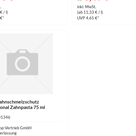
.
inkl. MwSt.
 / l)
(ab 11,33 € / l)
 €*
UVP 4.65 €*
ahnschmelzschutz
ional Zahnpasta 75 ml
01346
op-Vertrieb GmbH
erlassung