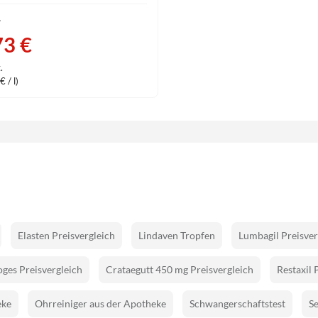
A
73 €
.
 / l)
Elasten Preisvergleich
Lindaven Tropfen
Lumbagil Preisver
ges Preisvergleich
Crataegutt 450 mg Preisvergleich
Restaxil 
eke
Ohrreiniger aus der Apotheke
Schwangerschaftstest
Se