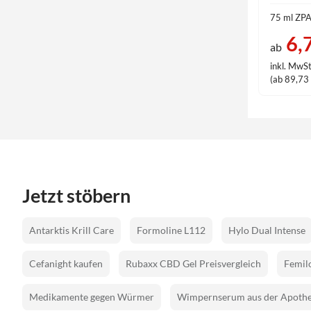
75 ml ZP
6,
ab
inkl. MwSt
(ab 89,73 €
Jetzt stöbern
Antarktis Krill Care
Formoline L112
Hylo Dual Intense
Cefanight kaufen
Rubaxx CBD Gel Preisvergleich
Femilo
Medikamente gegen Würmer
Wimpernserum aus der Apoth