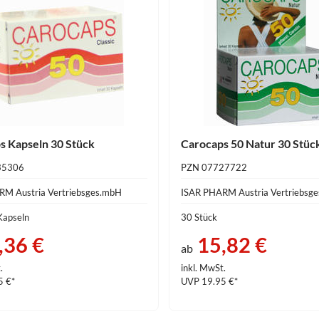
s Kapseln 30 Stück
Carocaps 50 Natur 30 Stüc
35306
PZN 07727722
RM Austria Vertriebsges.mbH
ISAR PHARM Austria Vertriebsg
Kapseln
30 Stück
,36 €
15,82 €
ab
.
inkl. MwSt.
5 €*
UVP 19.95 €*