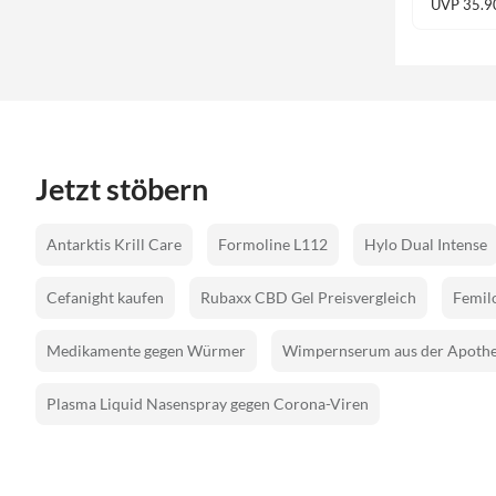
UVP 35.9
Jetzt stöbern
Antarktis Krill Care
Formoline L112
Hylo Dual Intense
Cefanight kaufen
Rubaxx CBD Gel Preisvergleich
Femilo
Medikamente gegen Würmer
Wimpernserum aus der Apoth
Plasma Liquid Nasenspray gegen Corona-Viren