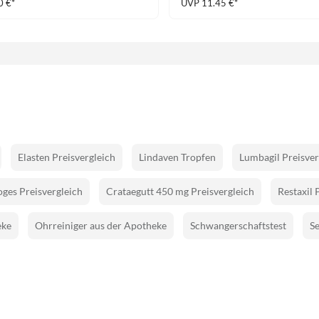
0 €*
UVP 11.45 €*
Elasten Preisvergleich
Lindaven Tropfen
Lumbagil Preisver
ges Preisvergleich
Crataegutt 450 mg Preisvergleich
Restaxil 
eke
Ohrreiniger aus der Apotheke
Schwangerschaftstest
Se