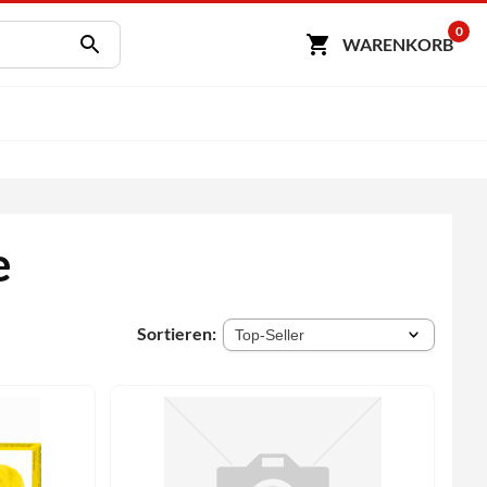
0
WARENKORB
e
Sortieren: