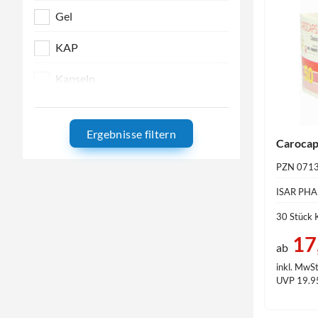
Gel
KAP
Kapseln
Öl
Ergebnisse filtern
Pulver
Carocap
PZN 071
Weichkapseln
ISAR PHA
30 Stück 
17
ab
inkl. MwSt
UVP 19.9