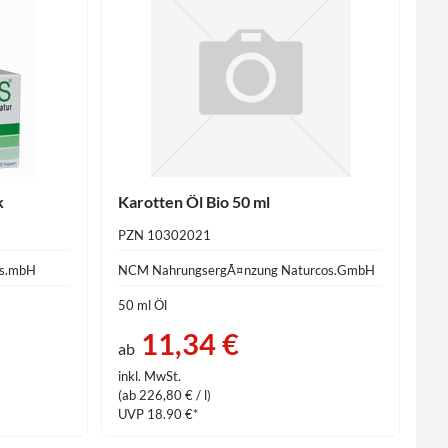
k
Karotten Öl Bio 50 ml
PZN 10302021
es.mbH
NCM NahrungsergÃ¤nzung Naturcos.GmbH
50 ml Öl
11,34 €
ab
inkl. MwSt.
(ab 226,80 € / l)
UVP 18.90 €*