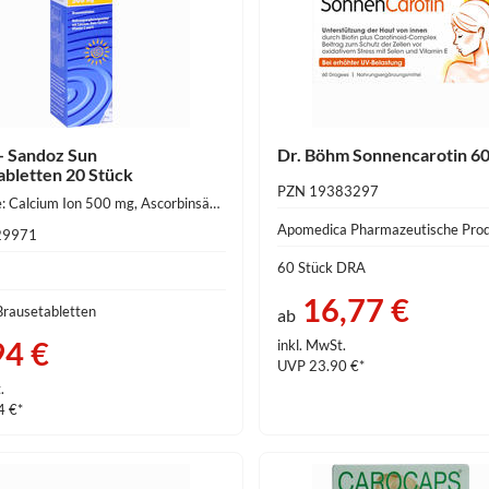
- Sandoz Sun
Dr. Böhm Sonnencarotin 60
abletten 20 Stück
PZN 19383297
Wirkstoffe: Calcium Ion 500 mg, Ascorbinsäure 60 mg, alpha-Tocopherol 10 mg, Betacaroten 4.8 mg, Apfelsinen Aroma
Apomedica Pharmazeutische Pr
29971
60 Stück DRA
16,77 €
Brausetabletten
ab
94 €
inkl. MwSt.
UVP 23.90 €*
.
4 €*