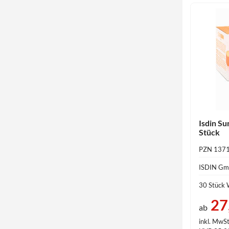
Isdin Su
Stück
PZN 137
ISDIN G
30 Stück 
27
ab
inkl. MwSt