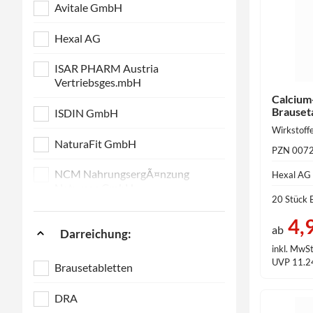
Avitale GmbH
Hexal AG
ISAR PHARM Austria
Vertriebsges.mbH
Calcium
Brauset
ISDIN GmbH
NaturaFit GmbH
PZN 007
NCM NahrungsergÃ¤nzung
Hexal AG
Naturcos.GmbH
20 Stück 
4,
ab
Darreichung:
inkl. MwSt
UVP 11.2
Brausetabletten
DRA