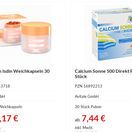
n Isdin Weichkapseln 30
Calcium Sonne 500 Direkt 
Stück
13718
PZN 16892213
mbH
Avitale GmbH
Weichkapseln
30 Stück Pulver
,17 €
7,44 €
ab
.
inkl. MwSt.