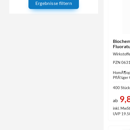
Ergebnisse filtern
Biochem
Fluorat
PZN 063
HomÃ¶opa
PflÃ¼ger
400 Stück
9,
ab
inkl. MwSt
UVP 19.5