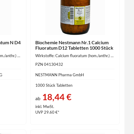
atum N D4
Biochemie Nestmann Nr.1 Calcium
Fluoratum D12 Tabletten 1000 Stück
Wirkstoffe: Calcium fluoratum (hom./anthr.) 10 mg
Wirkstoffe: Calcium fluoratum (hom./anthr.) 250 mg
PZN 04130432
KG
NESTMANN Pharma GmbH
1000 Stück Tabletten
18,44 €
ab
inkl. MwSt.
UVP 29.60 €*