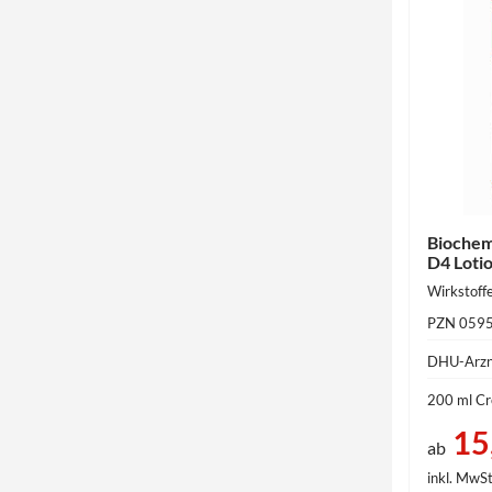
Biochem
D4 Loti
PZN 059
DHU-Arzn
200 ml C
15
ab
inkl. MwSt