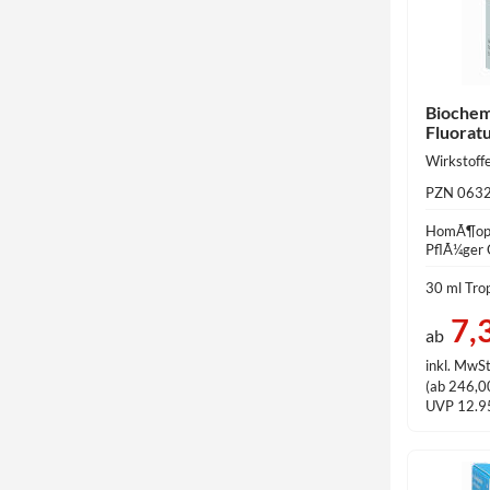
Biochem
Fluorat
PZN 063
HomÃ¶opa
PflÃ¼ger
30 ml Tro
7,
ab
inkl. MwSt
(ab 246,00
UVP 12.9