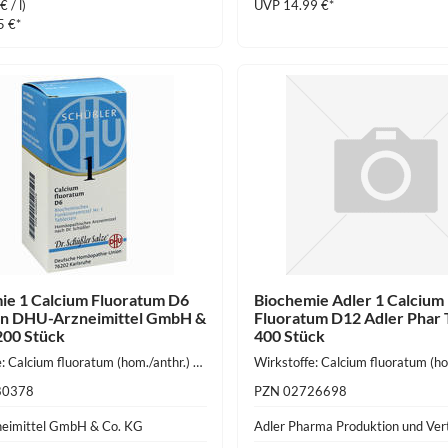
 / l)
UVP 14.99 €*
5 €*
ie 1 Calcium Fluoratum D6
Biochemie Adler 1 Calcium
en DHU-Arzneimittel GmbH &
Fluoratum D12 Adler Phar 
200 Stück
400 Stück
Wirkstoffe: Calcium fluoratum (hom./anthr.) 250 mg
80378
PZN 02726698
eimittel GmbH & Co. KG
Adler Pharma Produktion und Ve