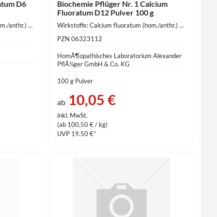
atum D6
Biochemie Pflüger Nr. 1 Calcium
Fluoratum D12 Pulver 100 g
Wirkstoffe: Calcium fluoratum (hom./anthr.) 10 mg
Wirkstoffe: Calcium fluoratum (hom./anthr.) 1 g
PZN 06323112
HomÃ¶opathisches Laboratorium Alexander
PflÃ¼ger GmbH & Co. KG
100 g Pulver
10,05 €
ab
inkl. MwSt.
(ab 100,50 € / kg)
UVP 19.50 €*