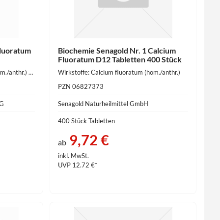
Fluoratum
Biochemie Senagold Nr. 1 Calcium
Fluoratum D12 Tabletten 400 Stück
Wirkstoffe: Calcium fluoratum (hom./anthr.) 250 mg
Wirkstoffe: Calcium fluoratum (hom./anthr.)
PZN 06827373
KG
Senagold Naturheilmittel GmbH
400 Stück Tabletten
9,72 €
ab
inkl. MwSt.
UVP 12.72 €*