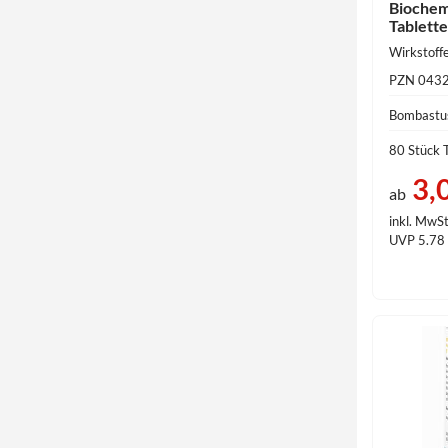
Biochem
Tablett
PZN 043
Bombastu
80 Stück 
3,
ab
inkl. MwSt
UVP 5.78