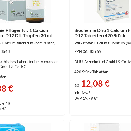
ie Pflüger Nr. 1 Calcium
Biochemie Dhu 1 Calcium 
um D12 Dil. Tropfen 30 ml
D12 Tabletten 420 Stück
Wirkstoffe: Calcium fluoratum (hom./anthr.) 1 g
23543
PZN 06583959
thisches Laboratorium Alexander
DHU-Arzneimittel GmbH & Co. 
 GmbH & Co. KG
420 Stück Tabletten
pfen
12,08 €
ab
38 €
inkl. MwSt.
.
UVP 19.99 €*
 € / l)
5 €*