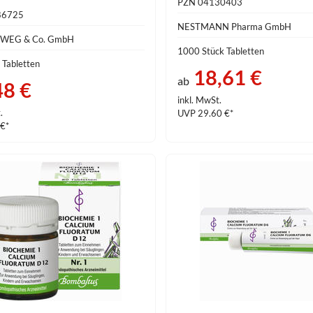
PZN 04130403
86725
NESTMANN Pharma GmbH
EWEG & Co. GmbH
1000 Stück Tabletten
 Tabletten
18,61 €
ab
48 €
inkl. MwSt.
.
UVP 29.60 €*
 €*