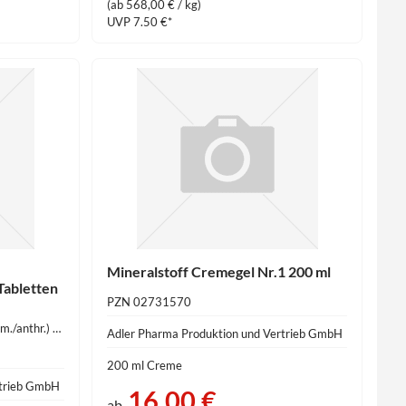
(ab 568,00 € / kg)
UVP 7.50 €*
Mineralstoff Cremegel Nr.1 200 ml
Tabletten
PZN 02731570
Wirkstoffe: Calcium fluoratum (hom./anthr.) 250 mg
Adler Pharma Produktion und Vertrieb GmbH
200 ml Creme
rtrieb GmbH
16,00 €
ab