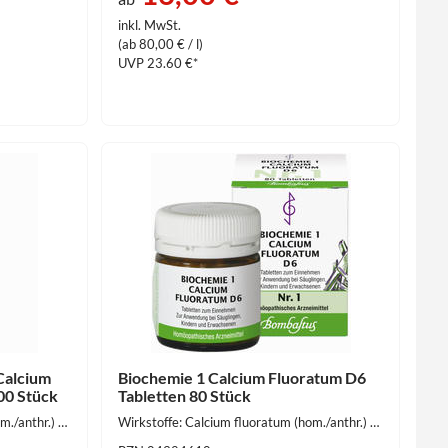
inkl. MwSt.
(ab 80,00 € / l)
UVP 23.60 €*
Calcium
Biochemie 1 Calcium Fluoratum D6
00 Stück
Tabletten 80 Stück
Wirkstoffe: Calcium fluoratum (hom./anthr.) 250 mg
Wirkstoffe: Calcium fluoratum (hom./anthr.) 250 mg