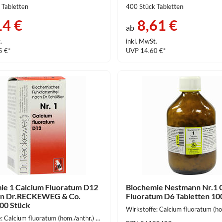
 Tabletten
400 Stück Tabletten
14 €
8,61 €
ab
.
inkl. MwSt.
5 €*
UVP 14.60 €*
ie 1 Calcium Fluoratum D12
Biochemie Nestmann Nr.1 
en Dr.RECKEWEG & Co.
Fluoratum D6 Tabletten 10
00 Stück
Wirkstoffe: Calcium fluoratum (hom./anthr.) 100 mg