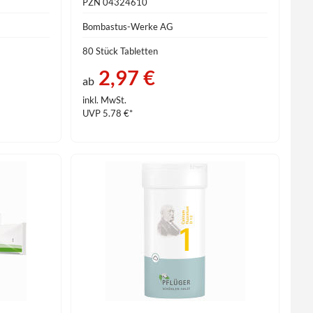
PZN 04324610
Bombastus-Werke AG
80 Stück Tabletten
2,97 €
ab
inkl. MwSt.
UVP 5.78 €*