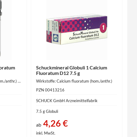
uoratum
Schuckmineral Globuli 1 Calcium
Fluoratum D12 7.5 g
Wirkstoffe: Calcium fluoratum (hom./anthr.) 250 mg
Wirkstoffe: Calcium fluoratum (hom./anthr.)
PZN 00413216
SCHUCK GmbH Arzneimittelfabrik
7.5 g Globuli
4,26 €
ab
inkl. MwSt.