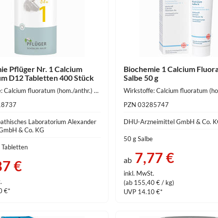
ie Pflüger Nr. 1 Calcium
Biochemie 1 Calcium Fluor
um D12 Tabletten 400 Stück
Salbe 50 g
Wirkstoffe: Calcium fluoratum (hom./anthr.) 250 mg
18737
PZN 03285747
thisches Laboratorium Alexander
DHU-Arzneimittel GmbH & Co. 
 GmbH & Co. KG
50 g Salbe
 Tabletten
7,77 €
ab
87 €
inkl. MwSt.
.
(ab 155,40 € / kg)
0 €*
UVP 14.10 €*