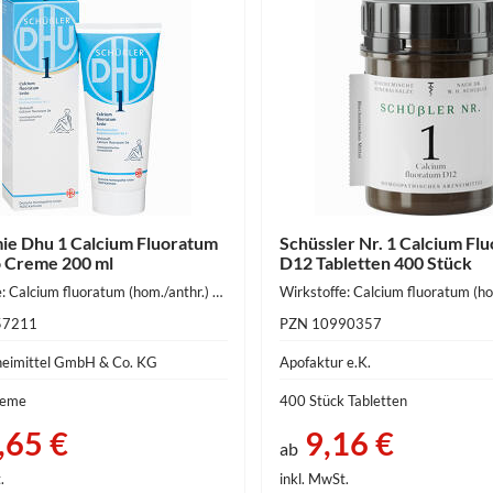
ie Dhu 1 Calcium Fluoratum
Schüssler Nr. 1 Calcium Fl
o Creme 200 ml
D12 Tabletten 400 Stück
Wirkstoffe: Calcium fluoratum (hom./anthr.) 10 mg
57211
PZN 10990357
eimittel GmbH & Co. KG
Apofaktur e.K.
reme
400 Stück Tabletten
,65 €
9,16 €
ab
.
inkl. MwSt.