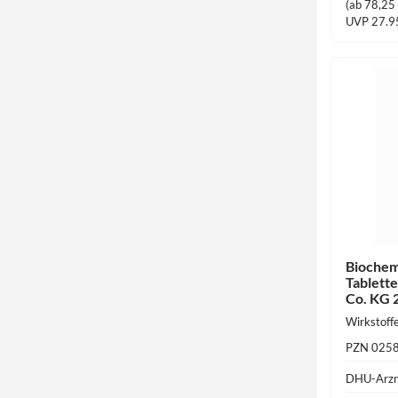
(ab 78,25 €
UVP 27.9
Biochem
Tablett
Co. KG 
PZN 025
DHU-Arzn