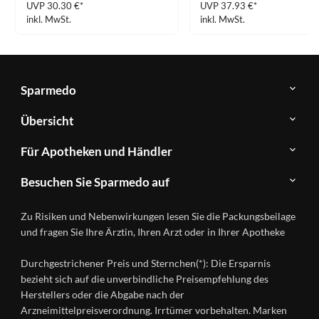
UVP 30.30 €*
UVP 37.93 €*
inkl. MwSt.
inkl. MwSt.
Sparmedo
Über
Übersicht
Sparmedo
Newsletter
Anwendungsgebiete
Für Apotheken und Händler
FAQ
Herstellerverzeichnis
Teilnahme
Kontakt
Produkte
Besuchen Sie Sparmedo auf
&
A-
Impressum
Registrierung
Z
Facebook
Datenschutz
Zu Risiken und Nebenwirkungen lesen Sie die Packungsbeilage
Händlerlogin
Ratgeber
Instagram
Nutzungsbedingungen
und fragen Sie Ihre Ärztin, Ihren Arzt oder in Ihrer Apotheke
Wirkstoffe
Presse
Versandapotheken
Durchgestrichener Preis und Sternchen(*): Die Ersparnis
Gesundheitsmagazin
bezieht sich auf die unverbindliche Preisempfehlung des
Herstellers oder die Abgabe nach der
Arzneimittelpreisverordnung. Irrtümer vorbehalten. Marken