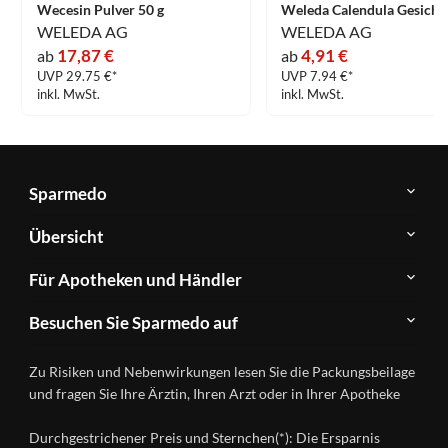
Wecesin Pulver 50 g
WELEDA AG
WELEDA AG
17,87 €
4,91 €
ab
ab
UVP 29.75 €*
UVP 7.94 €*
inkl. MwSt.
inkl. MwSt.
Sparmedo
Über
Übersicht
Sparmedo
Newsletter
Anwendungsgebiete
Für Apotheken und Händler
FAQ
Herstellerverzeichnis
Teilnahme
Kontakt
Produkte
Besuchen Sie Sparmedo auf
&
A-
Impressum
Registrierung
Z
Facebook
Datenschutz
Zu Risiken und Nebenwirkungen lesen Sie die Packungsbeilage
Händlerlogin
Ratgeber
Instagram
Nutzungsbedingungen
und fragen Sie Ihre Ärztin, Ihren Arzt oder in Ihrer Apotheke
Wirkstoffe
Presse
Versandapotheken
Durchgestrichener Preis und Sternchen(*): Die Ersparnis