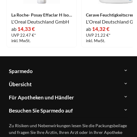
La Roche- Posay Effaclar H Iso- Biome Feuchtigkeitspflege Creme 40 ml
L'Oreal Deutschland GmbH
14,33 €
14,32 €
ab
ab
UVP 22.47 €*
UVP 21.22 €*
inkl. MwSt.
inkl. MwSt.
Sparmedo
Über
Übersicht
Sparmedo
Newsletter
Anwendungsgebiete
Für Apotheken und Händler
FAQ
Herstellerverzeichnis
Teilnahme
Kontakt
Produkte
Besuchen Sie Sparmedo auf
&
A-
Impressum
Registrierung
Z
Facebook
Datenschutz
Zu Risiken und Nebenwirkungen lesen Sie die Packungsbeilage
Händlerlogin
Ratgeber
Instagram
Nutzungsbedingungen
und fragen Sie Ihre Ärztin, Ihren Arzt oder in Ihrer Apotheke
Wirkstoffe