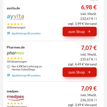
6,98 €
ayvita.de
inkl. MwSt.
232,67 € / l
zzgl. 3,99 € Versand
18 Bewertungen
zum Shop
Apothekenprofil ansehen
7,07 €
Pharmeo.de
inkl. MwSt.
235,67 € / l
705 Bewertungen
zzgl. 4,49 € Versand
Nur 4,30€ bei Lieferung an
Hermes PaketShops.
zum Shop
Apothekenprofil ansehen
7,09 €
medpex
inkl. MwSt.
236,33 € / l
zzgl. 3,49 € Versand
321 Bewertungen