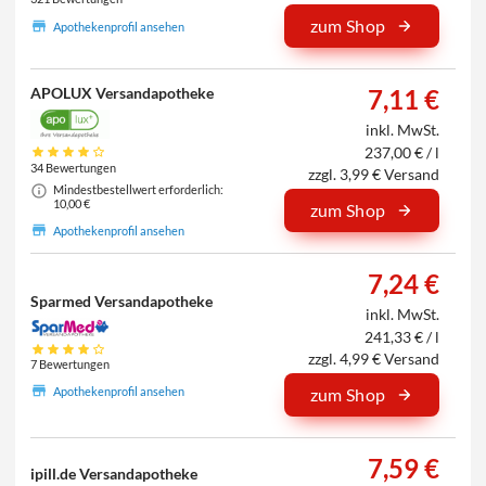
zum Shop
Apothekenprofil ansehen
APOLUX Versandapotheke
7,11 €
inkl. MwSt.
237,00 € / l
34 Bewertungen
zzgl. 3,99 € Versand
Mindestbestellwert erforderlich:
10,00 €
zum Shop
Apothekenprofil ansehen
7,24 €
Sparmed Versandapotheke
inkl. MwSt.
241,33 € / l
zzgl. 4,99 € Versand
7 Bewertungen
Apothekenprofil ansehen
zum Shop
7,59 €
ipill.de Versandapotheke