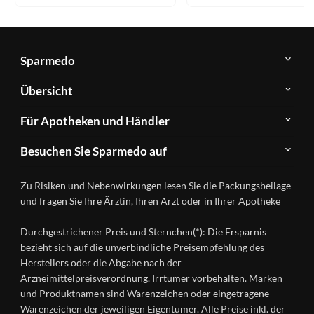
Sparmedo
Über
Übersicht
Sparmedo
Newsletter
Anwendungsgebiete
Für Apotheken und Händler
FAQ
Herstellerverzeichnis
Teilnahme
Kontakt
Produkte
Besuchen Sie Sparmedo auf
&
A-
Impressum
Registrierung
Z
Facebook
Datenschutz
Zu Risiken und Nebenwirkungen lesen Sie die Packungsbeilage
Händlerlogin
Ratgeber
Instagram
Nutzungsbedingungen
und fragen Sie Ihre Ärztin, Ihren Arzt oder in Ihrer Apotheke
Wirkstoffe
Presse
Versandapotheken
Durchgestrichener Preis und Sternchen(*): Die Ersparnis
Gesundheitsmagazin
bezieht sich auf die unverbindliche Preisempfehlung des
Herstellers oder die Abgabe nach der
Arzneimittelpreisverordnung. Irrtümer vorbehalten. Marken
und Produktnamen sind Warenzeichen oder eingetragene
Warenzeichen der jeweiligen Eigentümer. Alle Preise inkl. der