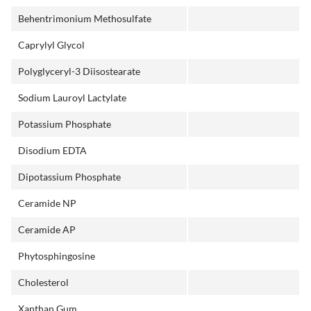
Behentrimonium Methosulfate
Caprylyl Glycol
Polyglyceryl-3 Diisostearate
Sodium Lauroyl Lactylate
Potassium Phosphate
Disodium EDTA
Dipotassium Phosphate
Ceramide NP
Ceramide AP
Phytosphingosine
Cholesterol
Xanthan Gum