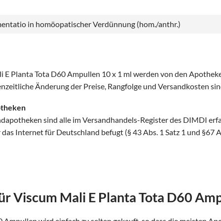
mentatio in homöopatischer Verdünnung (hom./anthr.)
li E Planta Tota D60 Ampullen 10 x 1 ml werden von den Apotheke
henzeitliche Änderung der Preise, Rangfolge und Versandkosten sin
otheken
ndapotheken sind alle im Versandhandels-Register des DIMDI erf
as Internet für Deutschland befugt (§ 43 Abs. 1 Satz 1 und §67 
ür Viscum Mali E Planta Tota D60 Amp
 Ampullen wird einfach zu selten gekauft, so dass die meisten Ap