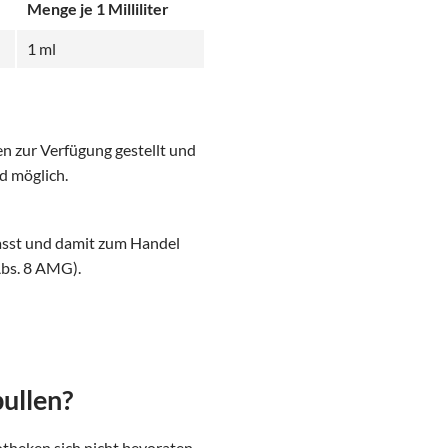
Menge je 1 Milliliter
1 ml
n zur Verfügung gestellt und
d möglich.
asst und damit zum Handel
Abs. 8 AMG).
ullen?
otheken sich nicht bevoraten