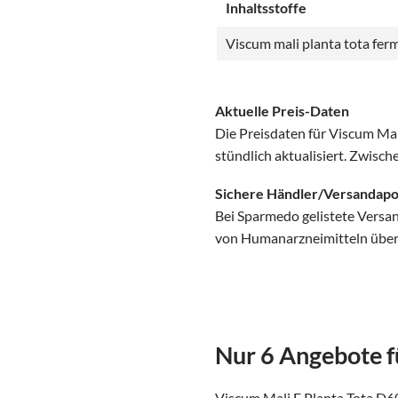
Inhaltsstoffe
Viscum mali planta tota fer
Aktuelle Preis-Daten
Die Preisdaten für Viscum Ma
stündlich aktualisiert. Zwisc
Sichere Händler/Versandap
Bei Sparmedo gelistete Versa
von Humanarzneimitteln über d
Nur 6 Angebote f
Viscum Mali E Planta Tota D60