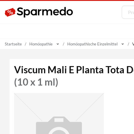
Startseite
Homöopathie
Homöopathische Einzelmittel
V
Viscum Mali E Planta Tota 
(10 x 1 ml)