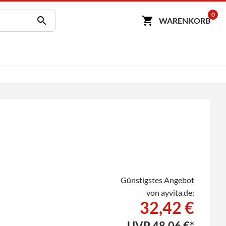
0
WARENKORB
Günstigstes Angebot
von ayvita.de:
32,42 €
UVP
48,06 €*