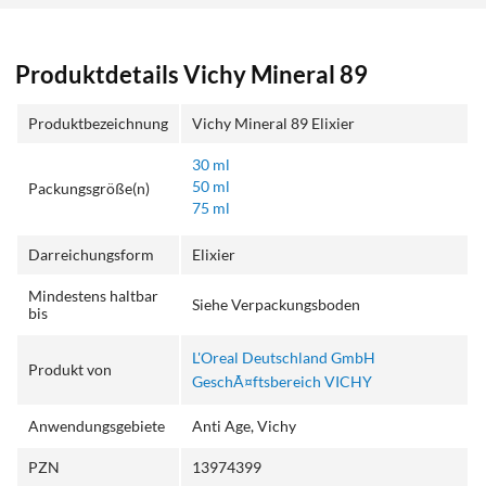
Produktdetails Vichy Mineral 89
Produktbezeichnung
Vichy Mineral 89 Elixier
30 ml
50 ml
Packungsgröße(n)
75 ml
Darreichungsform
Elixier
Mindestens haltbar
Siehe Verpackungsboden
bis
L'Oreal Deutschland GmbH
Produkt von
GeschÃ¤ftsbereich VICHY
Anwendungsgebiete
Anti Age, Vichy
PZN
13974399