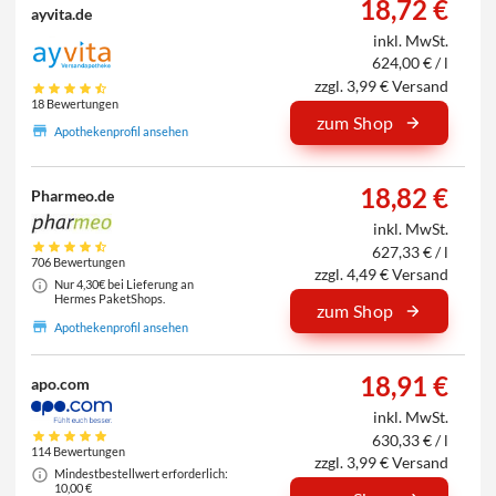
18,72 €
ayvita.de
inkl. MwSt.
624,00 € / l
zzgl. 3,99 € Versand
18 Bewertungen
zum Shop
Apothekenprofil ansehen
18,82 €
Pharmeo.de
inkl. MwSt.
627,33 € / l
706 Bewertungen
zzgl. 4,49 € Versand
Nur 4,30€ bei Lieferung an
Hermes PaketShops.
zum Shop
Apothekenprofil ansehen
18,91 €
apo.com
inkl. MwSt.
630,33 € / l
114 Bewertungen
zzgl. 3,99 € Versand
Mindestbestellwert erforderlich:
10,00 €