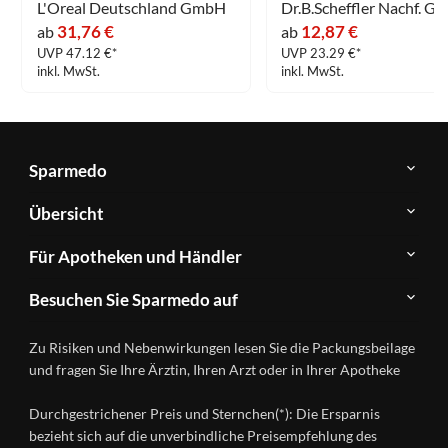
L'Oreal Deutschland GmbH
31,76 €
12,87 €
ab
ab
UVP 47.12 €*
UVP 23.29 €*
inkl. MwSt.
inkl. MwSt.
Sparmedo
Über
Übersicht
Sparmedo
Newsletter
Anwendungsgebiete
Für Apotheken und Händler
FAQ
Herstellerverzeichnis
Teilnahme
Kontakt
Produkte
Besuchen Sie Sparmedo auf
&
A-
Impressum
Registrierung
Z
Facebook
Datenschutz
Zu Risiken und Nebenwirkungen lesen Sie die Packungsbeilage
Händlerlogin
Ratgeber
Instagram
Nutzungsbedingungen
und fragen Sie Ihre Ärztin, Ihren Arzt oder in Ihrer Apotheke
Wirkstoffe
Presse
Versandapotheken
Durchgestrichener Preis und Sternchen(*): Die Ersparnis
Gesundheitsmagazin
bezieht sich auf die unverbindliche Preisempfehlung des