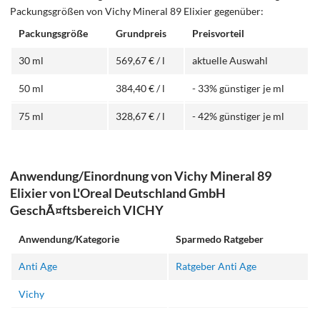
Packungsgrößen von Vichy Mineral 89 Elixier gegenüber:
Packungsgröße
Grundpreis
Preisvorteil
30 ml
569,67 € / l
aktuelle Auswahl
50 ml
384,40 € / l
- 33% günstiger je ml
75 ml
328,67 € / l
- 42% günstiger je ml
Anwendung/Einordnung von Vichy Mineral 89
Elixier von L'Oreal Deutschland GmbH
GeschÃ¤ftsbereich VICHY
Anwendung/Kategorie
Sparmedo Ratgeber
Anti Age
Ratgeber Anti Age
Vichy