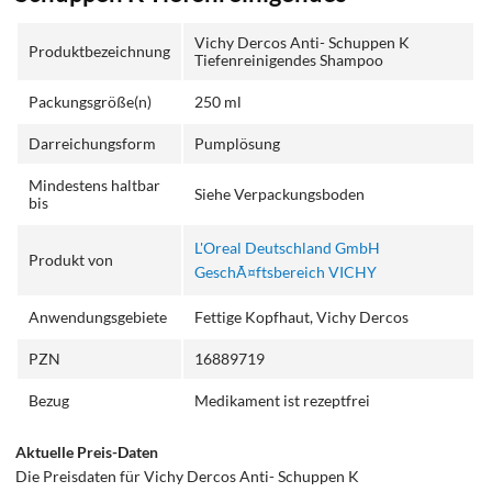
Vichy Dercos Anti- Schuppen K
Produktbezeichnung
Tiefenreinigendes Shampoo
Packungsgröße(n)
250 ml
Darreichungsform
Pumplösung
Mindestens haltbar
Siehe Verpackungsboden
bis
L'Oreal Deutschland GmbH
Produkt von
GeschÃ¤ftsbereich VICHY
Anwendungsgebiete
Fettige Kopfhaut, Vichy Dercos
PZN
16889719
Bezug
Medikament ist rezeptfrei
Aktuelle Preis-Daten
Die Preisdaten für Vichy Dercos Anti- Schuppen K