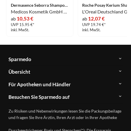
Dermasence Seborra Shampoo 200 ml
Medicos Kosmetik GmbH & Co. KG
L'Oreal Deutschland G
10,53 €
12,07 €
ab
ab
UVP 15.95 €*
UVP 19.74 €*
inkl. MwSt.
inkl. MwSt.
Sparmedo
Über
Übersicht
Sparmedo
Newsletter
Anwendungsgebiete
Für Apotheken und Händler
FAQ
Herstellerverzeichnis
Teilnahme
Kontakt
Produkte
Besuchen Sie Sparmedo auf
&
A-
Impressum
Registrierung
Z
Facebook
Datenschutz
Zu Risiken und Nebenwirkungen lesen Sie die Packungsbeilage
Händlerlogin
Ratgeber
Instagram
Nutzungsbedingungen
und fragen Sie Ihre Ärztin, Ihren Arzt oder in Ihrer Apotheke
Wirkstoffe
Presse
Versandapotheken
Durchgestrichener Preis und Sternchen(*): Die Ersparnis