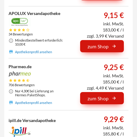
APOLUX Versandapotheke
9,15 €
inkl. MwSt.
183,00 € / l
34 Bewertungen
zzgl. 3,99 € Versand
Mindestbestellwert erforderlich:
10,00 €
zum Shop
Apothekenprofil ansehen
9,25 €
Pharmeo.de
inkl. MwSt.
185,00 € / l
706 Bewertungen
zzgl. 4,49 € Versand
Nur 4,30€ bei Lieferung an
Hermes PaketShops.
zum Shop
Apothekenprofil ansehen
9,29 €
ipill.de Versandapotheke
inkl. MwSt.
185,80 € / l