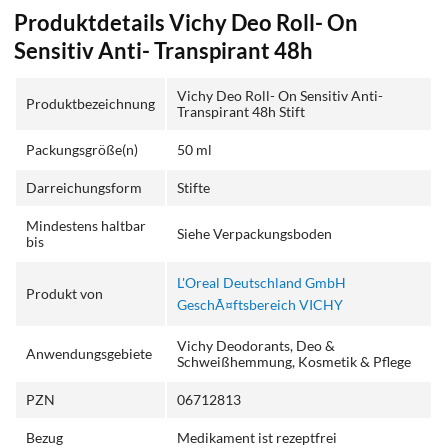
Produktdetails Vichy Deo Roll- On
Sensitiv Anti- Transpirant 48h
Vichy Deo Roll- On Sensitiv Anti-
Produktbezeichnung
Transpirant 48h Stift
Packungsgröße(n)
50 ml
Darreichungsform
Stifte
Mindestens haltbar
Siehe Verpackungsboden
bis
L'Oreal Deutschland GmbH
Produkt von
GeschÃ¤ftsbereich VICHY
Vichy Deodorants, Deo &
Anwendungsgebiete
Schweißhemmung, Kosmetik & Pflege
PZN
06712813
Bezug
Medikament ist rezeptfrei