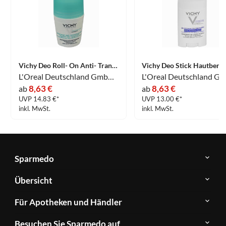
Vichy Deo Roll- On Anti- Transpirant 48h Stift 50 ml
L'Oreal Deutschland GmbH GeschÃ¤ftsbereich VICHY
8,63 €
8,63 €
ab
ab
UVP 14.83 €*
UVP 13.00 €*
inkl. MwSt.
inkl. MwSt.
Sparmedo
Über
Übersicht
Sparmedo
Newsletter
Anwendungsgebiete
Für Apotheken und Händler
FAQ
Herstellerverzeichnis
Teilnahme
Kontakt
Produkte
Besuchen Sie Sparmedo auf