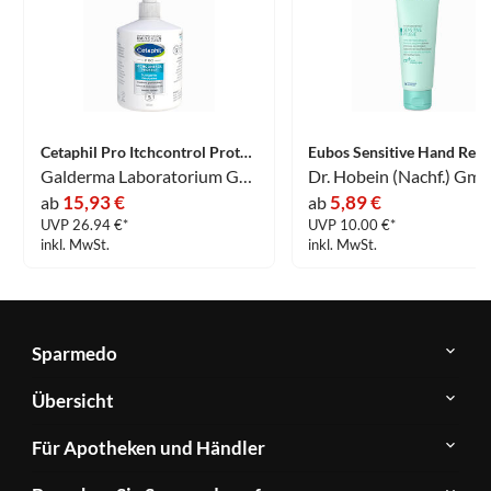
Cetaphil Pro Itchcontrol Protect Schützende Handcreme 500 ml
Galderma Laboratorium GmbH
Dr. Hobein (Nachf.) Gm
15,93 €
5,89 €
ab
ab
UVP 26.94 €*
UVP 10.00 €*
inkl. MwSt.
inkl. MwSt.
Sparmedo
Über
Übersicht
Sparmedo
Newsletter
Anwendungsgebiete
Für Apotheken und Händler
FAQ
Herstellerverzeichnis
Teilnahme
Kontakt
Produkte