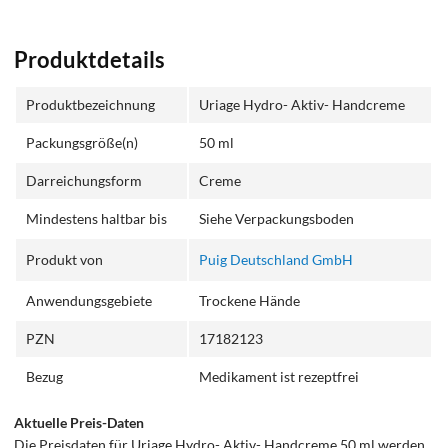
Produktdetails
Produktbezeichnung
Uriage Hydro- Aktiv- Handcreme
Packungsgröße(n)
50 ml
Darreichungsform
Creme
Mindestens haltbar bis
Siehe Verpackungsboden
Produkt von
Puig Deutschland GmbH
Anwendungsgebiete
Trockene Hände
PZN
17182123
Bezug
Medikament ist rezeptfrei
Aktuelle Preis-Daten
Die Preisdaten für Uriage Hydro- Aktiv- Handcreme 50 ml werden