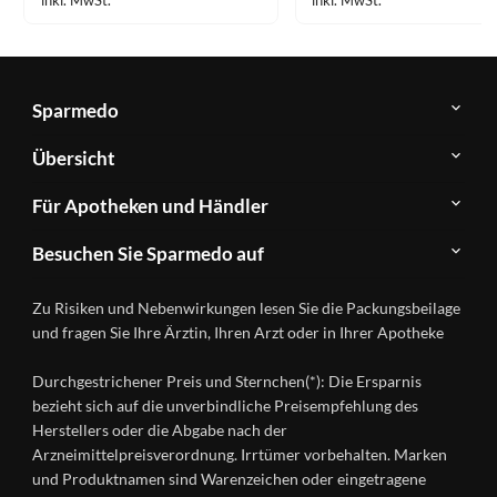
inkl. MwSt.
inkl. MwSt.
Sparmedo
Über
Übersicht
Sparmedo
Newsletter
Anwendungsgebiete
Für Apotheken und Händler
FAQ
Herstellerverzeichnis
Teilnahme
Kontakt
Produkte
Besuchen Sie Sparmedo auf
&
A-
Impressum
Registrierung
Z
Facebook
Datenschutz
Zu Risiken und Nebenwirkungen lesen Sie die Packungsbeilage
Händlerlogin
Ratgeber
Instagram
Nutzungsbedingungen
und fragen Sie Ihre Ärztin, Ihren Arzt oder in Ihrer Apotheke
Wirkstoffe
Presse
Versandapotheken
Durchgestrichener Preis und Sternchen(*): Die Ersparnis
Gesundheitsmagazin
bezieht sich auf die unverbindliche Preisempfehlung des
Herstellers oder die Abgabe nach der
Arzneimittelpreisverordnung. Irrtümer vorbehalten. Marken
und Produktnamen sind Warenzeichen oder eingetragene