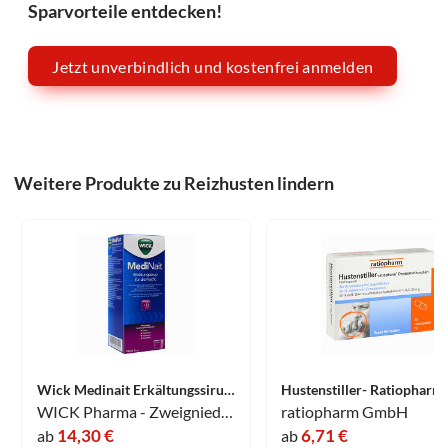
Sparvorteile entdecken!
Jetzt unverbindlich und kostenfrei anmelden
Weitere Produkte zu Reizhusten lindern
Wick Medinait Erkältungssirup für die Nacht 180 ml
WICK Pharma - Zweigniederlassung der Procter & Gamble GmbH
ratiopharm GmbH
14,30 €
6,71 €
ab
ab