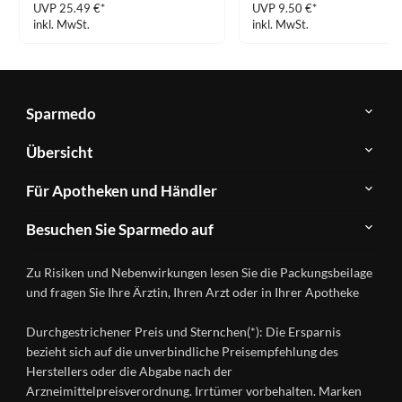
UVP 25.49 €*
UVP 9.50 €*
inkl. MwSt.
inkl. MwSt.
Sparmedo
Über
Übersicht
Sparmedo
Newsletter
Anwendungsgebiete
Für Apotheken und Händler
FAQ
Herstellerverzeichnis
Teilnahme
Kontakt
Produkte
Besuchen Sie Sparmedo auf
&
A-
Impressum
Registrierung
Z
Facebook
Datenschutz
Zu Risiken und Nebenwirkungen lesen Sie die Packungsbeilage
Händlerlogin
Ratgeber
Instagram
Nutzungsbedingungen
und fragen Sie Ihre Ärztin, Ihren Arzt oder in Ihrer Apotheke
Wirkstoffe
Presse
Versandapotheken
Durchgestrichener Preis und Sternchen(*): Die Ersparnis
Gesundheitsmagazin
bezieht sich auf die unverbindliche Preisempfehlung des
Herstellers oder die Abgabe nach der
Arzneimittelpreisverordnung. Irrtümer vorbehalten. Marken