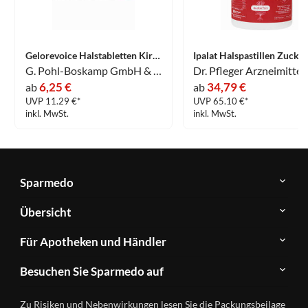
Gelorevoice Halstabletten Kirsch- Menthol Lutschtabletten 20 Stück
G. Pohl-Boskamp GmbH & Co. KG
6,25 €
34,79 €
ab
ab
UVP 11.29 €*
UVP 65.10 €*
inkl. MwSt.
inkl. MwSt.
Sparmedo
Über
Übersicht
Sparmedo
Newsletter
Anwendungsgebiete
Für Apotheken und Händler
FAQ
Herstellerverzeichnis
Teilnahme
Kontakt
Produkte
Besuchen Sie Sparmedo auf
&
A-
Impressum
Registrierung
Z
Facebook
Datenschutz
Zu Risiken und Nebenwirkungen lesen Sie die Packungsbeilage
Händlerlogin