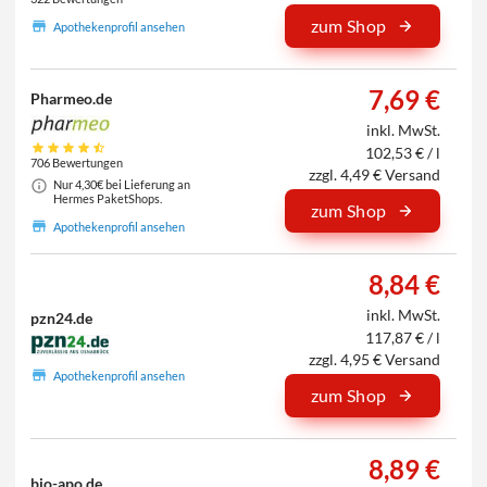
zum Shop
Apothekenprofil ansehen
7,69 €
Pharmeo.de
inkl. MwSt.
102,53 € / l
706 Bewertungen
zzgl. 4,49 € Versand
Nur 4,30€ bei Lieferung an
Hermes PaketShops.
zum Shop
Apothekenprofil ansehen
8,84 €
inkl. MwSt.
pzn24.de
117,87 € / l
zzgl. 4,95 € Versand
Apothekenprofil ansehen
zum Shop
8,89 €
bio-apo.de