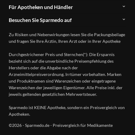
Newsletter
Anwendungsgebiete
Für Apotheken und Händler
FAQ
Herstellerverzeichnis
Teilnahme
Kontakt
Produkte
Besuchen Sie Sparmedo auf
&
A-
Impressum
Registrierung
Z
Facebook
Datenschutz
Zu Risiken und Nebenwirkungen lesen Sie die Packungsbeilage
Händlerlogin
Ratgeber
Instagram
Nutzungsbedingungen
und fragen Sie Ihre Ärztin, Ihren Arzt oder in Ihrer Apotheke
Wirkstoffe
Presse
Versandapotheken
Durchgestrichener Preis und Sternchen(*): Die Ersparnis
Gesundheitsmagazin
bezieht sich auf die unverbindliche Preisempfehlung des
Herstellers oder die Abgabe nach der
Arzneimittelpreisverordnung. Irrtümer vorbehalten. Marken
und Produktnamen sind Warenzeichen oder eingetragene
Warenzeichen der jeweiligen Eigentümer. Alle Preise inkl. der
jeweils geltenden gesetzlichen Mehrwertsteuer.
Sparmedo ist KEINE Apotheke, sondern ein Preisvergleich von
Apotheken.
©2026 - Sparmedo.de - Preisvergleich für Medikamente