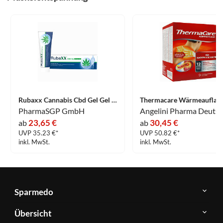
Rubaxx Cannabis Cbd Gel Gel 120 g
PharmaSGP GmbH
23,65 €
30,45 €
ab
ab
UVP 35.23 €*
UVP 50.82 €*
inkl. MwSt.
inkl. MwSt.
Sparmedo
Über
Übersicht
Sparmedo