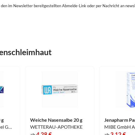
 den im Newsletter bereitgestellten Abmelde-Link oder per Nachricht an newsl
senschleimhaut
 g
Weiche Nasensalbe 20 g
Engelhard Arzneimittel GmbH & Co.KG
WETTERAU-APOTHEKE
MIBE GmbH Ar
4,28 €
3,12 €
ab
ab