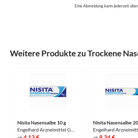
Eine Abmeldung kann jederzeit über
Weitere Produkte zu Trockene Na
Nisita Nasensalbe 10 g
Nisita Nasensalbe 20
Engelhard Arzneimittel GmbH & Co.KG
4,13 €
8,34 €
ab
ab