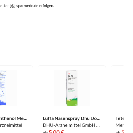
etter {@} sparmedo.de erfolgen.
Jenapharm Panthenol Meerwasser Nasenspray 20 ml
Luffa Nasenspray Dhu Dosierspray 20 ml
zneimittel
DHU-Arzneimittel GmbH & Co. KG
Merz C
5,00 €
3,86
ab
ab