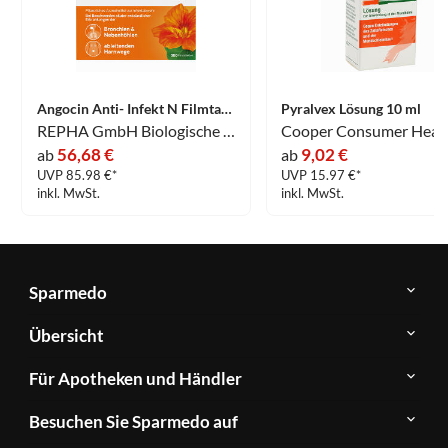
Angocin Anti- Infekt N Filmtabletten 500 Stück
Pyralvex Lösung 10 ml
REPHA GmbH Biologische Arzneimittel
56,68 €
9,02 €
ab
ab
UVP 85.98 €*
UVP 15.97 €*
inkl. MwSt.
inkl. MwSt.
Sparmedo
Über
Übersicht
Sparmedo
Newsletter
Anwendungsgebiete
Für Apotheken und Händler
FAQ
Herstellerverzeichnis
Teilnahme
Kontakt
Produkte
Besuchen Sie Sparmedo auf
&
A-
Impressum
Registrierung