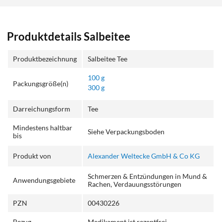
Produktdetails Salbeitee
Produktbezeichnung
Salbeitee Tee
100 g
Packungsgröße(n)
300 g
Darreichungsform
Tee
Mindestens haltbar
Siehe Verpackungsboden
bis
Produkt von
Alexander Weltecke GmbH & Co KG
Schmerzen & Entzündungen in Mund &
Anwendungsgebiete
Rachen, Verdauungsstörungen
PZN
00430226
Bezug
Medikament ist rezeptfrei