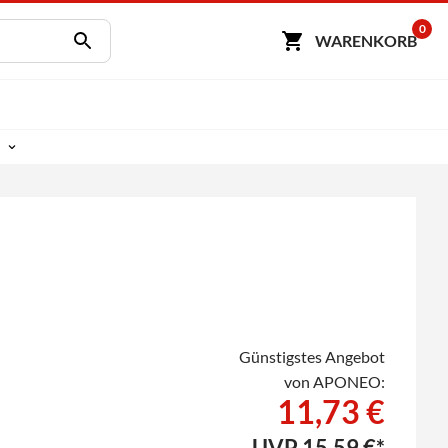
0
WARENKORB
Günstigstes Angebot
von APONEO:
11,73 €
UVP
15,59 €*